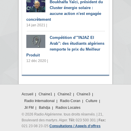
Boukhalfa Yaïci, président du
Cluster énergie solaire :
aucune action n'est engagée
concrètement
14 jan 2021 |
Compétition d’"INJAZ El
Arab": des étudiants algériens
remporte le prix du Meilleur
Produit
12 déc 2020 |
Accueil
Chaine1
Chaine2
Chaine3
Radio International
Radio Coran
Culture
Jil FM
Bahdja
Radios Locales
© 2026 Radio Algérienne. tous droits réservés. | 21,
Boulevard des martyrs. Alger.
Tél:
023 500 301 |
Fax:
021 23 08 23 /25
Consultations / Appels d'offres