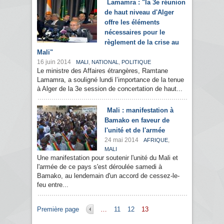
Lamamra : "la 3e réunion
de haut niveau d'Alger
offre les éléments
nécessaires pour le
règlement de la crise au
Mali"
16 juin 2014
,
,
MALI
NATIONAL
POLITIQUE
Le ministre des Affaires étrangères, Ramtane
Lamamra, a souligné lundi l’importance de la tenue
à Alger de la 3e session de concertation de haut...
Mali : manifestation à
Bamako en faveur de
l'unité et de l'armée
24 mai 2014
,
AFRIQUE
MALI
Une manifestation pour soutenir l'unité du Mali et
l'armée de ce pays s'est déroulée samedi à
Bamako, au lendemain d'un accord de cessez-le-
feu entre...
Pages
Première page
…
11
12
13