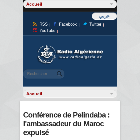
عربي
RSS
Facebook
Twitter
YouTube
Formulaire de recherche
Rechercher
Conférence de Pelindaba :
l'ambassadeur du Maroc
expulsé