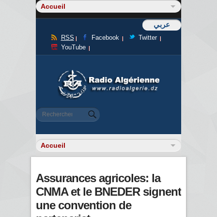
عربي
RSS
Facebook
Twitter
YouTube
Formulaire de recherche
Rechercher
Assurances agricoles: la
CNMA et le BNEDER signent
une convention de