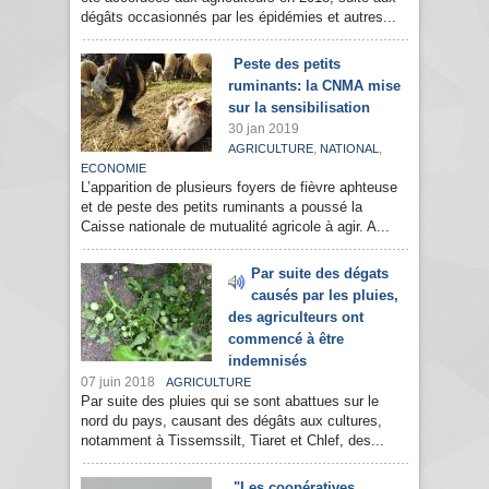
dégâts occasionnés par les épidémies et autres...
Peste des petits
ruminants: la CNMA mise
sur la sensibilisation
30 jan 2019
,
,
AGRICULTURE
NATIONAL
ECONOMIE
L’apparition de plusieurs foyers de fièvre aphteuse
et de peste des petits ruminants a poussé la
Caisse nationale de mutualité agricole à agir. A...
Par suite des dégats
causés par les pluies,
des agriculteurs ont
commencé à être
indemnisés
07 juin 2018
AGRICULTURE
Par suite des pluies qui se sont abattues sur le
nord du pays, causant des dégâts aux cultures,
notamment à Tissemssilt, Tiaret et Chlef, des...
"Les coopératives