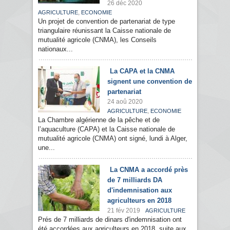
26 déc 2020
,
AGRICULTURE
ECONOMIE
Un projet de convention de partenariat de type
triangulaire réunissant la Caisse nationale de
mutualité agricole (CNMA), les Conseils
nationaux...
La CAPA et la CNMA
signent une convention de
partenariat
24 aoû 2020
,
AGRICULTURE
ECONOMIE
La Chambre algérienne de la pêche et de
l’aquaculture (CAPA) et la Caisse nationale de
mutualité agricole (CNMA) ont signé, lundi à Alger,
une...
La CNMA a accordé près
de 7 milliards DA
d'indemnisation aux
agriculteurs en 2018
21 fév 2019
AGRICULTURE
Prés de 7 milliards de dinars d'indemnisation ont
été accordées aux agriculteurs en 2018, suite aux