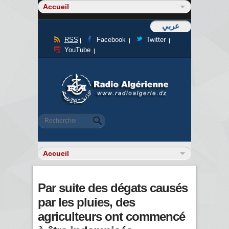
عربي
RSS
Facebook
Twitter
YouTube
Formulaire de recherche
Rechercher
Par suite des dégats causés
par les pluies, des
agriculteurs ont commencé