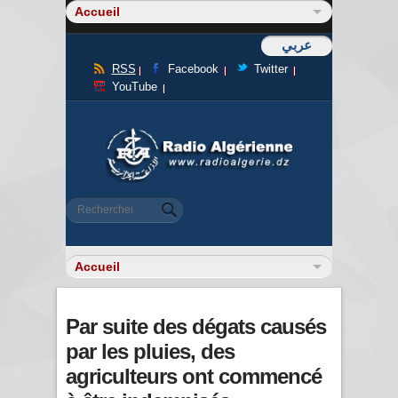
عربي
RSS
Facebook
Twitter
YouTube
Formulaire de recherche
Rechercher
Par suite des dégats causés
par les pluies, des
agriculteurs ont commencé