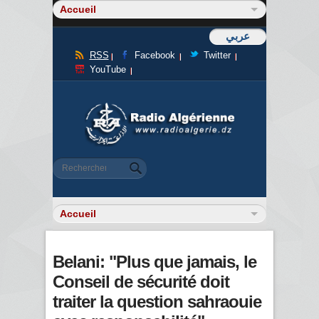
عربي
RSS
Facebook
Twitter
YouTube
Formulaire de recherche
Rechercher
Belani: "Plus que jamais, le
Conseil de sécurité doit
traiter la question sahraouie