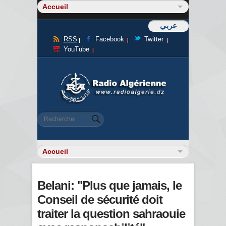
عربي
RSS
Facebook
Twitter
YouTube
Formulaire de recherche
Rechercher
Belani: "Plus que jamais, le
Conseil de sécurité doit
traiter la question sahraouie