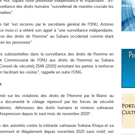
e Roi, sapant toute prétendue indépendance et impartialité", a-t-
eillance des droits humains "surveillerait de manière cruciale les
gnalées".
e fait "est reconnu par le secrétaire général de l'ONU, Antonio
ce mois-ci a réitéré son appel à "une surveillance indépendante,
ation des droits de l'homme" au Sahara occidental comme étant
tes les personnes".
es substantielles dans la surveillance des droits de l'homme en
 Commissariat de l'ONU aux droits de l'homme) au Sahara
onseil de sécurité) 2548 (2020) exhortant les parties à renforcer
acilitant les visites", rappelle en outre l'ONG.
s
enté sur les violations des droits de l'Homme par le Maroc au
 a documenté le ciblage répressif par les forces de sécurité
nalistes, défenseurs des droits humains et mineurs sahraouis
é d'expression depuis le seul mois de novembre 2020".
 des autorités contre la militante sahraouie Sultana Khaya et sa
iolemment et illégalement depuis novembre 2020 sans motif, est