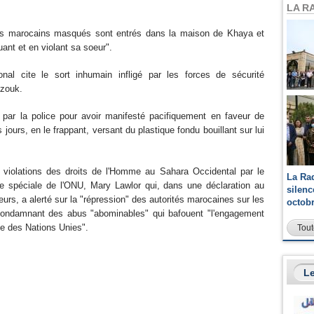
LA R
ers marocains masqués sont entrés dans la maison de Khaya et
quant et en violant sa soeur".
nal cite le sort inhumain infligé par les forces de sécurité
azouk.
par la police pour avoir manifesté pacifiquement en faveur de
s jours, en le frappant, versant du plastique fondu bouillant sur lui
s violations des droits de l'Homme au Sahara Occidental par le
La Ra
e spéciale de l'ONU, Mary Lawlor qui, dans une déclaration au
silen
eurs, a alerté sur la "répression" des autorités marocaines sur les
octob
condamnant des abus "abominables" qui bafouent "l'engagement
e des Nations Unies".
Tout
Le