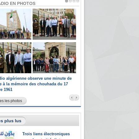
ADIO EN PHOTOS
dio algérienne observe une minute de
Les champions paralympiques 
ce à la mémoire des chouhada du 17
Radio Algérienne et recrutés 
re 1961
sportifs
es les photos
s plus lus
Trois liens électroniques