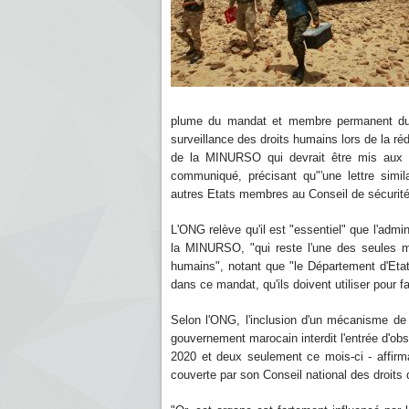
plume du mandat et membre permanent du C
surveillance des droits humains lors de la réd
de la MINURSO qui devrait être mis aux v
communiqué, précisant qu"'une lettre simi
autres Etats membres au Conseil de sécurité
L'ONG relève qu'il est "essentiel" que l'adm
la MINURSO, "qui reste l'une des seules 
humains", notant que "le Département d'Etat,
dans ce mandat, qu'ils doivent utiliser pour f
Selon l'ONG, l'inclusion d'un mécanisme de 
gouvernement marocain interdit l'entrée d'o
2020 et deux seulement ce mois-ci - affirman
couverte par son Conseil national des droits