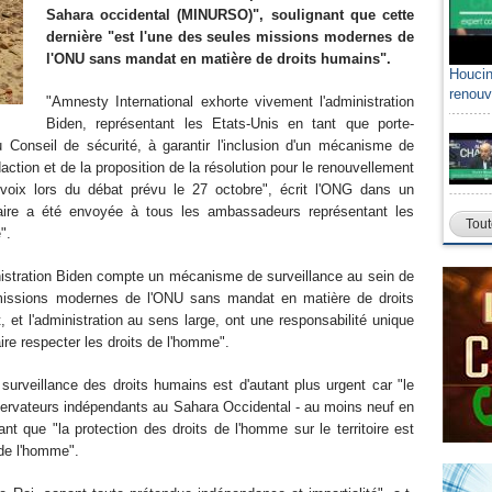
Sahara occidental (MINURSO)", soulignant que cette
dernière "est l'une des seules missions modernes de
l'ONU sans mandat en matière de droits humains".
Houcin
renouv
"Amnesty International exhorte vivement l'administration
Biden, représentant les Etats-Unis en tant que porte-
onseil de sécurité, à garantir l'inclusion d'un mécanisme de
action et de la proposition de la résolution pour le renouvellement
oix lors du débat prévu le 27 octobre", écrit l'ONG dans un
laire a été envoyée à tous les ambassadeurs représentant les
Tout
".
inistration Biden compte un mécanisme de surveillance au sein de
missions modernes de l'ONU sans mandat en matière de droits
 et l'administration au sens large, ont une responsabilité unique
aire respecter les droits de l'homme".
surveillance des droits humains est d'autant plus urgent car "le
bservateurs indépendants au Sahara Occidental - au moins neuf en
t que "la protection des droits de l'homme sur le territoire est
 de l'homme".