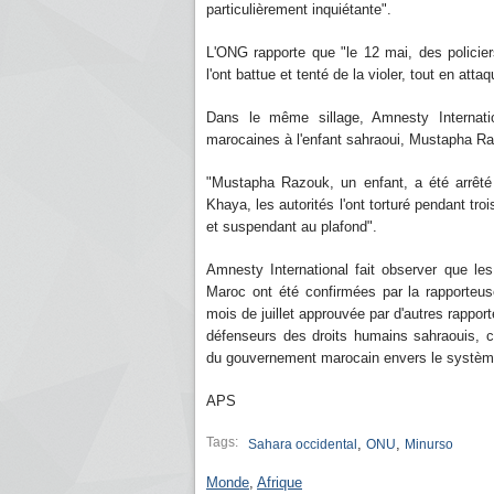
particulièrement inquiétante".
L'ONG rapporte que "le 12 mai, des polici
l'ont battue et tenté de la violer, tout en atta
Dans le même sillage, Amnesty Internatio
marocaines à l'enfant sahraoui, Mustapha R
"Mustapha Razouk, un enfant, a été arrêté 
Khaya, les autorités l'ont torturé pendant troi
et suspendant au plafond".
Amnesty International fait observer que le
Maroc ont été confirmées par la rapporteus
mois de juillet approuvée par d'autres rapport
défenseurs des droits humains sahraouis, 
du gouvernement marocain envers le systèm
APS
Tags:
,
,
Sahara occidental
ONU
Minurso
Monde
,
Afrique