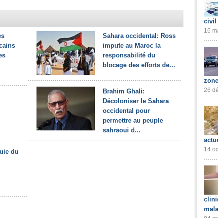
civil
16 ma
es
Sahara occidental: Ross
cains
impute au Maroc la
es
responsabilité du
blocage des efforts de...
zone
26 dé
Brahim Ghali:
Décoloniser le Sahara
occidental pour
permettre au peuple
sahraoui d...
actu
14 oc
ouie du
clin
mala