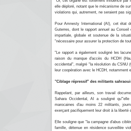
"Or, cet organe est fortement influencé par l
elle déploré, notant que le mécanisme de surv
violations qui, autrement, ne seraient pas si
Pour Amnesty International (AI), cet état d
Guterres, dont le rapport annuel au Conseil 
impartiale, globale et soutenue de la situ
"nécessaire pour assurer la protection de tou
"Le rapport a également souligné les lacun
raison du manque d'accès du HCDH (Haut
occidental", malgré "la résolution du CSNU (C
leur coopération avec le HCDH, notamment en f
"Ciblage répressif" des militants sahraoui
Rappelant, par ailleurs, son travail docum
Sahara Occidental, AI a souligné qu'"elle
marocaines d'au moins 22 militants, jour
exerçant pacifiquement leur droit à la libert
Elle souligne que "la campagne d'abus ciblés
famille, détenue en résidence surveillée v