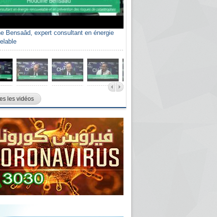
e Bensaâd, expert consultant en énergie
elable
es les vidéos