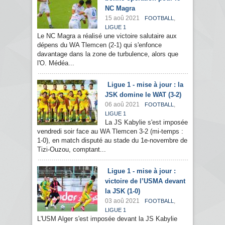
NC Magra
15 aoû 2021
,
FOOTBALL
LIGUE 1
Le NC Magra a réalisé une victoire salutaire aux
dépens du WA Tlemcen (2-1) qui s'enfonce
davantage dans la zone de turbulence, alors que
l'O. Médéa...
Ligue 1 - mise à jour : la
JSK domine le WAT (3-2)
06 aoû 2021
,
FOOTBALL
LIGUE 1
La JS Kabylie s'est imposée
vendredi soir face au WA Tlemcen 3-2 (mi-temps :
1-0), en match disputé au stade du 1e-novembre de
Tizi-Ouzou, comptant...
Ligue 1 - mise à jour :
victoire de l’USMA devant
la JSK (1-0)
03 aoû 2021
,
FOOTBALL
LIGUE 1
L'USM Alger s'est imposée devant la JS Kabylie