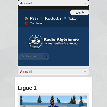
عربي
RSS
Facebook
Twitter
YouTube
Formulaire de recherche
Rechercher
Ligue 1