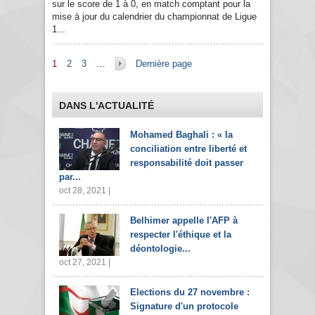
sur le score de 1 à 0, en match comptant pour la
mise à jour du calendrier du championnat de Ligue
1...
Pages
1
2
3
…
Dernière page
DANS L'ACTUALITÉ
Mohamed Baghali : « la
conciliation entre liberté et
responsabilité doit passer
par...
oct 28, 2021 |
Belhimer appelle l'AFP à
respecter l'éthique et la
déontologie...
oct 27, 2021 |
Elections du 27 novembre :
Signature d'un protocole