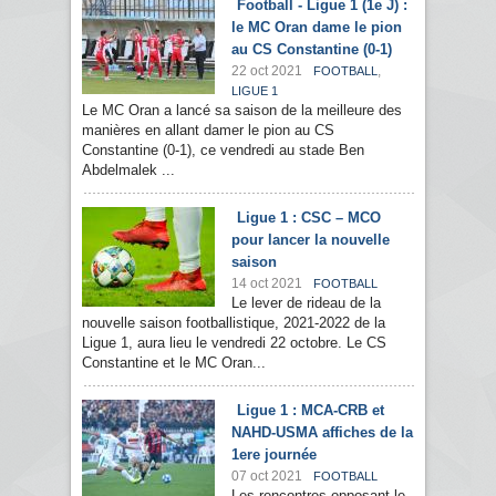
Football - Ligue 1 (1e J) :
le MC Oran dame le pion
au CS Constantine (0-1)
22 oct 2021
,
FOOTBALL
LIGUE 1
Le MC Oran a lancé sa saison de la meilleure des
manières en allant damer le pion au CS
Constantine (0-1), ce vendredi au stade Ben
Abdelmalek ...
Ligue 1 : CSC – MCO
pour lancer la nouvelle
saison
14 oct 2021
FOOTBALL
Le lever de rideau de la
nouvelle saison footballistique, 2021-2022 de la
Ligue 1, aura lieu le vendredi 22 octobre. Le CS
Constantine et le MC Oran...
Ligue 1 : MCA-CRB et
NAHD-USMA affiches de la
1ere journée
07 oct 2021
FOOTBALL
Les rencontres opposant le