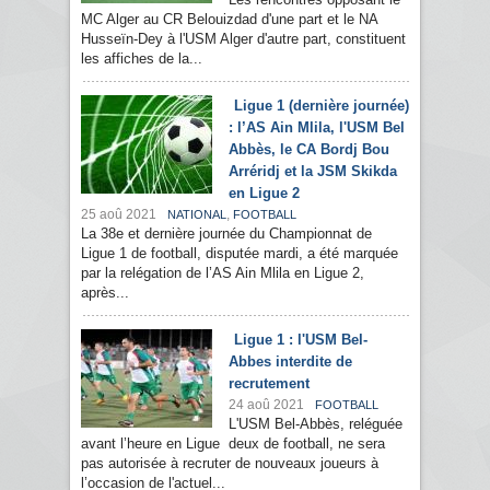
MC Alger au CR Belouizdad d'une part et le NA
Husseïn-Dey à l'USM Alger d'autre part, constituent
les affiches de la...
Ligue 1 (dernière journée)
: l’AS Ain Mlila, l'USM Bel
Abbès, le CA Bordj Bou
Arréridj et la JSM Skikda
en Ligue 2
25 aoû 2021
,
NATIONAL
FOOTBALL
La 38e et dernière journée du Championnat de
Ligue 1 de football, disputée mardi, a été marquée
par la relégation de l’AS Ain Mlila en Ligue 2,
après...
Ligue 1 : l'USM Bel-
Abbes interdite de
recrutement
24 aoû 2021
FOOTBALL
L'USM Bel-Abbès, reléguée
avant l’heure en Ligue deux de football, ne sera
pas autorisée à recruter de nouveaux joueurs à
l’occasion de l'actuel...