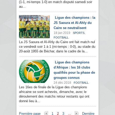
(1-1, mi-temps 1-0) en match disputé samedi soir
au...
Ligue des champions : la
JS Saoura et Al-Ahly du
Caire se neutralisent
18 jan 2019
,
SPORTS
FOOTBALL
La JS Saoura et Al-Ahly du Caire ont fait match nul
ce vendredi soir 1 à 1 (mi-temps : 0-0), au stade du
20-août 1955 de Béchar, dans le cadre de la...
Ligue des champions
d'Afrique : les 16 clubs
qualifiés pour la phase de
groupes connus
24 déc 2018
FOOTBALL
Les 16es de finale de la Ligue des champions
africaine se sont achevés, dimanche, avec le
déroulement des matchs retour restants qui ont
donné lieu à...
Pages
Première page
1
2
3
…
Dernière