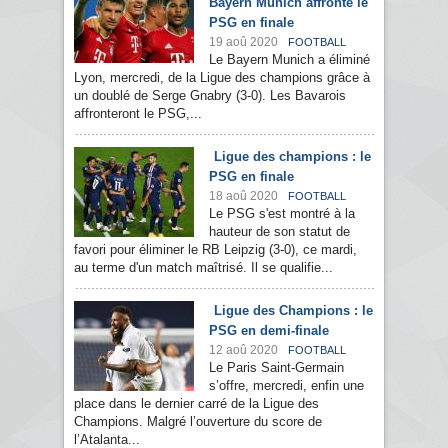
Bayern Munich affronte le
PSG en finale
19 aoû 2020
FOOTBALL
Le Bayern Munich a éliminé
Lyon, mercredi, de la Ligue des champions grâce à
un doublé de Serge Gnabry (3-0). Les Bavarois
affronteront le PSG,...
Ligue des champions : le
PSG en finale
18 aoû 2020
FOOTBALL
Le PSG s'est montré à la
hauteur de son statut de
favori pour éliminer le RB Leipzig (3-0), ce mardi,
au terme d'un match maîtrisé. Il se qualifie...
Ligue des Champions : le
PSG en demi-finale
12 aoû 2020
FOOTBALL
Le Paris Saint-Germain
s’offre, mercredi, enfin une
place dans le dernier carré de la Ligue des
Champions. Malgré l’ouverture du score de
l’Atalanta...