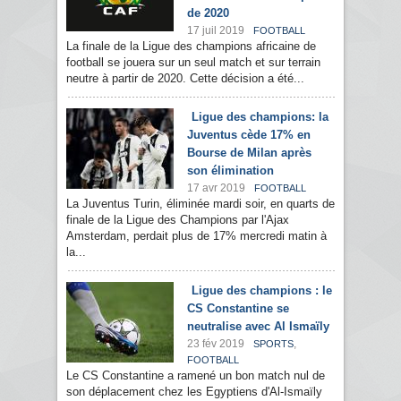
de 2020
17 juil 2019
FOOTBALL
La finale de la Ligue des champions africaine de
football se jouera sur un seul match et sur terrain
neutre à partir de 2020. Cette décision a été...
Ligue des champions: la
Juventus cède 17% en
Bourse de Milan après
son élimination
17 avr 2019
FOOTBALL
La Juventus Turin, éliminée mardi soir, en quarts de
finale de la Ligue des Champions par l'Ajax
Amsterdam, perdait plus de 17% mercredi matin à
la...
Ligue des champions : le
CS Constantine se
neutralise avec Al Ismaïly
23 fév 2019
,
SPORTS
FOOTBALL
Le CS Constantine a ramené un bon match nul de
son déplacement chez les Egyptiens d'Al-Ismaïly