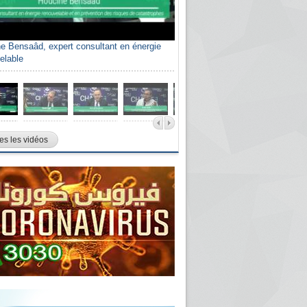
e Bensaâd, expert consultant en énergie
elable
es les vidéos