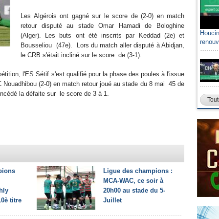
Les Algérois ont gagné sur le score de (2-0) en match
retour disputé au stade Omar Hamadi de Bologhine
Houcin
(Alger). Les buts ont été inscrits par Keddad (2e) et
renouv
Bousseliou (47e). Lors du match aller disputé à Abidjan,
le CRB s'était incliné sur le score de (3-1).
tition, l'ES Sétif s'est qualifié pour la phase des poules à l'issue
C Nouadhibou (2-0) en match retour joué au stade du 8 mai 45 de
concédé la défaite sur le score de 3 à 1.
Tout
pions
Ligue des champions :
MCA-WAC, ce soir à
hly
20h00 au stade du 5-
0è titre
Juillet