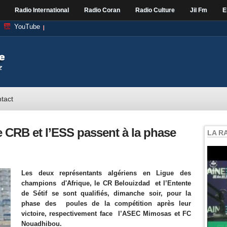
Radio International
Radio Coran
Radio Culture
Jil Fm
E
YouTube
tact
 CRB et l’ESS passent à la phase
LA R
Les deux représentants algériens en Ligue des
champions d'Afrique, le CR Belouizdad et l’Entente
de Sétif se sont qualifiés, dimanche soir, pour la
phase des poules de la compétition après leur
victoire, respectivement face l’ASEC Mimosas et FC
Nouadhibou.