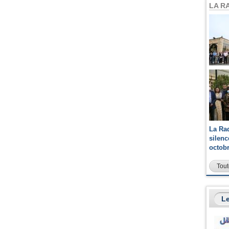
LA R
La Ra
silen
octob
Tout
Le