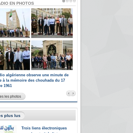
ADIO EN PHOTOS
dio algérienne observe une minute de
Les champions paralympiques 
ce à la mémoire des chouhada du 17
Radio Algérienne et recrutés 
re 1961
sportifs
es les photos
s plus lus
Trois liens électroniques