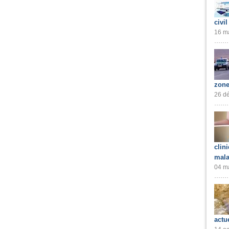
civil
16 ma
zone
26 dé
clin
mala
04 ma
actu