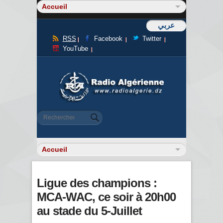
عربي
RSS
Facebook
Twitter
YouTube
Formulaire de recherche
Rechercher
Ligue des champions :
MCA-WAC, ce soir à 20h00
au stade du 5-Juillet