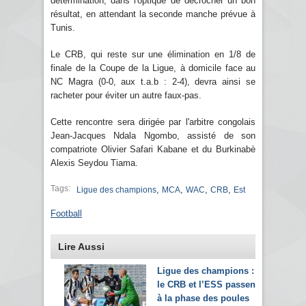
détermination, dans l'optique de décrocher un bon
résultat, en attendant la seconde manche prévue à
Tunis.
Le CRB, qui reste sur une élimination en 1/8 de
finale de la Coupe de la Ligue, à domicile face au
NC Magra (0-0, aux t.a.b : 2-4), devra ainsi se
racheter pour éviter un autre faux-pas.
Cette rencontre sera dirigée par l'arbitre congolais
Jean-Jacques Ndala Ngombo, assisté de son
compatriote Olivier Safari Kabane et du Burkinabè
Alexis Seydou Tiama.
Tags:
,
,
,
,
Ligue des champions
MCA
WAC
CRB
Est
Football
Lire Aussi
Ligue des champions :
le CRB et l’ESS passent
à la phase des poules