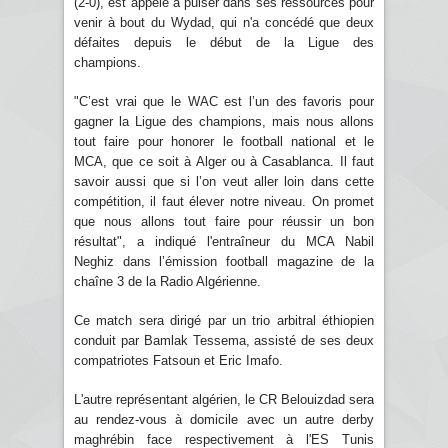
(2-0), est appelé à puiser dans ses ressources pour
venir à bout du Wydad, qui n'a concédé que deux
défaites depuis le début de la Ligue des
champions.
"C’est vrai que le WAC est l’un des favoris pour
gagner la Ligue des champions, mais nous allons
tout faire pour honorer le football national et le
MCA, que ce soit à Alger ou à Casablanca. Il faut
savoir aussi que si l’on veut aller loin dans cette
compétition, il faut élever notre niveau. On promet
que nous allons tout faire pour réussir un bon
résultat", a indiqué l'entraîneur du MCA Nabil
Neghiz dans l’émission football magazine de la
chaîne 3 de la Radio Algérienne.
Ce match sera dirigé par un trio arbitral éthiopien
conduit par Bamlak Tessema, assisté de ses deux
compatriotes Fatsoun et Eric Imafo.
L'autre représentant algérien, le CR Belouizdad sera
au rendez-vous à domicile avec un autre derby
maghrébin face respectivement à l'ES Tunis