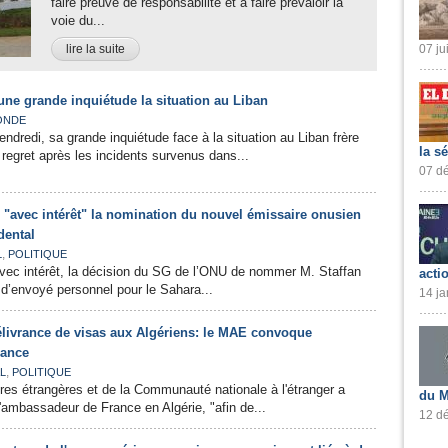
faire preuve de responsabilité et à faire prévaloir la
voie du...
lire la suite
07 ju
 une grande inquiétude la situation au Liban
ONDE
endredi, sa grande inquiétude face à la situation au Liban frère
la s
 regret après les incidents survenus dans...
07 dé
e "avec intérêt" la nomination du nouvel émissaire onusien
dental
,
L
POLITIQUE
 avec intérêt, la décision du SG de l’ONU de nommer M. Staffan
acti
 d’envoyé personnel pour le Sahara...
14 ja
livrance de visas aux Algériens: le MAE convoque
rance
,
L
POLITIQUE
ires étrangères et de la Communauté nationale à l'étranger a
du M
'ambassadeur de France en Algérie, "afin de...
12 dé