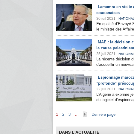
Lamamra en visite 
soudanaises
30 juil 2021
NATIONA
En qualité d’Envoyé 
le ministre des Affai
MAE : la décision c
la cause palestinien
25 juil 2021
NATIONA
La récente décision d
d'accueillir un nouve
Espionnage marocai
"profonde" préoccu
22 juil 2021
NATIONA
L'Algérie a exprimé je
du logiciel d’espionn
Pages
1
2
3
…
Dernière page
DANS L'ACTUALITÉ