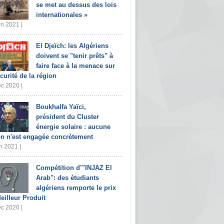
se met au dessus des lois
internationales »
in 2021 |
El Djeïch: les Algériens
doivent se "tenir prêts" à
faire face à la menace sur
écurité de la région
c 2020 |
Boukhalfa Yaïci,
président du Cluster
énergie solaire : aucune
on n'est engagée concrètement
n 2021 |
Compétition d’"INJAZ El
Arab": des étudiants
algériens remporte le prix
eilleur Produit
c 2020 |