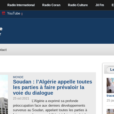
Radio International
Radio Coran
Radio Culture
Jil Fm
E
YouTube
tact
Le
MONDE
Soudan : l'Algérie appelle toutes
les parties à faire prévaloir la
voie du dialogue
trac
25 oct 2021
25 ja
L'Algérie a exprimé sa profonde
préoccupation face aux derniers développements
survenus au Soudan, appelant toutes les parties à