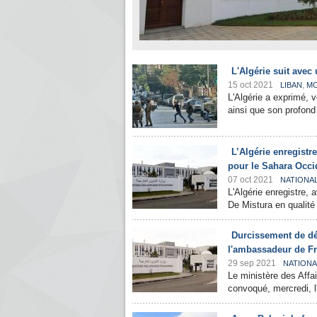
L'Algérie suit avec
15 oct 2021
,
LIBAN
M
L'Algérie a exprimé, v
ainsi que son profond
L’Algérie enregistr
pour le Sahara Occi
07 oct 2021
NATIONA
L'Algérie enregistre,
De Mistura en qualité
Durcissement de dé
l'ambassadeur de F
29 sep 2021
NATIONA
Le ministère des Affa
convoqué, mercredi, l