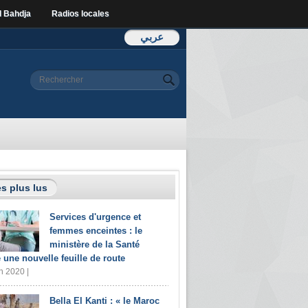
l Bahdja
Radios locales
عربي
Formulaire de
Rechercher
recherche
s plus lus
Services d'urgence et
femmes enceintes : le
ministère de la Santé
e une nouvelle feuille de route
n 2020 |
Bella El Kanti : « le Maroc