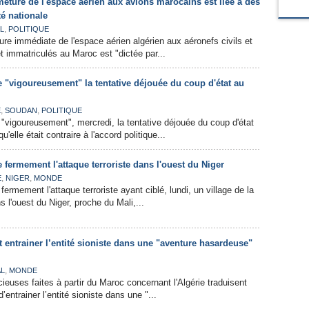
meture de l'espace aérien aux avions marocains est liée à des
té nationale
,
L
POLITIQUE
ure immédiate de l'espace aérien algérien aux aéronefs civils et
t immatriculés au Maroc est "dictée par...
 "vigoureusement" la tentative déjouée du coup d'état au
,
,
E
SOUDAN
POLITIQUE
"vigoureusement", mercredi, la tentative déjouée du coup d'état
elle était contraire à l'accord politique...
fermement l'attaque terroriste dans l'ouest du Niger
,
,
E
NIGER
MONDE
ermement l'attaque terroriste ayant ciblé, lundi, un village de la
ns l'ouest du Niger, proche du Mali,...
 entrainer l’entité sioniste dans une "aventure hasardeuse"
,
AL
MONDE
cieuses faites à partir du Maroc concernant l'Algérie traduisent
’entrainer l’entité sioniste dans une "...