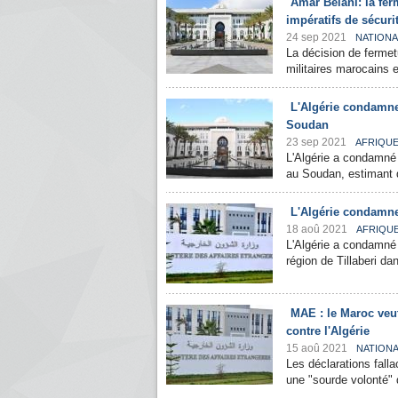
Amar Belani: la fer
impératifs de sécuri
24 sep 2021
NATIONA
La décision de fermet
militaires marocains e
L'Algérie condamne
Soudan
23 sep 2021
AFRIQU
L'Algérie a condamné 
au Soudan, estimant qu'
L'Algérie condamne 
18 aoû 2021
AFRIQU
L'Algérie a condamné f
région de Tillaberi da
MAE : le Maroc veut
contre l'Algérie
15 aoû 2021
NATION
Les déclarations falla
une "sourde volonté" d