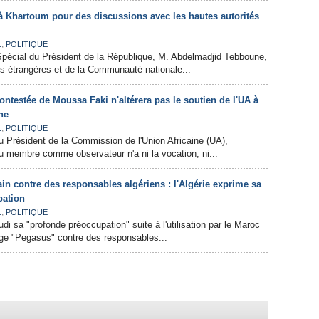
à Khartoum pour des discussions avec les hautes autorités
,
L
POLITIQUE
Spécial du Président de la République, M. Abdelmadjid Tebboune,
res étrangères et de la Communauté nationale...
ontestée de Moussa Faki n'altérera pas le soutien de l'UA à
ne
,
L
POLITIQUE
u Président de la Commission de l'Union Africaine (UA),
au membre comme observateur n'a ni la vocation, ni...
n contre des responsables algériens : l'Algérie exprime sa
pation
,
L
POLITIQUE
udi sa "profonde préoccupation" suite à l'utilisation par le Maroc
age "Pegasus" contre des responsables...