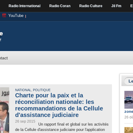
Radio International
Radio Coran
Radio Culture
Jil Fm
E
YouTube
tact
Le
,
NATIONAL
POLITIQUE
Charte pour la paix et la
réconciliation nationale: les
recommandations de la Cellule
zone
d'assistance judiciaire
26 dé
26 sep 2015
Un rapport final et global sur les activités
de la Cellule d'assistance judiciaire pour l'application