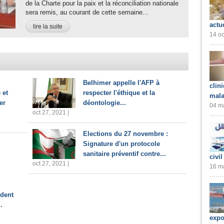
de la Charte pour la paix et la réconciliation nationale
sera remis, au courant de cette semaine...
actu
lire la suite
14 oc
Belhimer appelle l'AFP à
clin
 et
respecter l'éthique et la
mala
er
déontologie...
04 ma
oct 27, 2021 |
Elections du 27 novembre :
Signature d'un protocole
sanitaire préventif contre...
civil
oct 27, 2021 |
16 ma
ident
.
expo