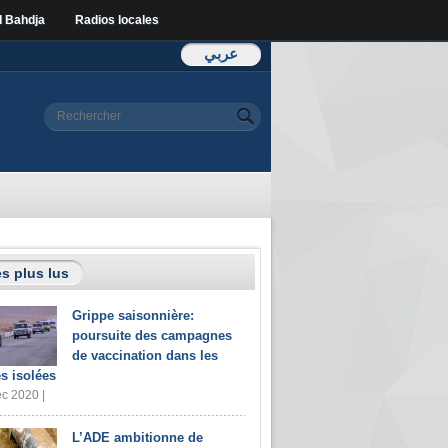
l Bahdja
Radios locales
عربي
Formulaire de
Rechercher
recherche
s plus lus
Grippe saisonnière:
poursuite des campagnes
de vaccination dans les
s isolées
c 2020 |
L’ADE ambitionne de