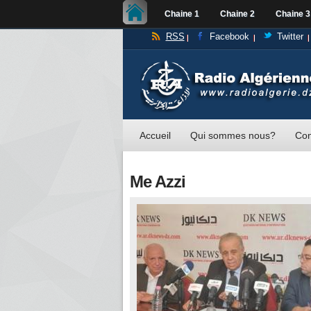
Chaine 1
Chaine 2
Chaine 3
RSS
Facebook
Twitter
Accueil
Qui sommes nous?
Con
Me Azzi