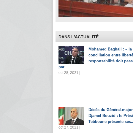
DANS L'ACTUALITÉ
Mohamed Baghali : « la
conciliation entre liberté
responsabilité doit pass
par...
oct 28, 2021 |
Décès du Général-major
Djamel Bouzid : le Prés
Tebboune présente ses..
oct 27, 2021 |