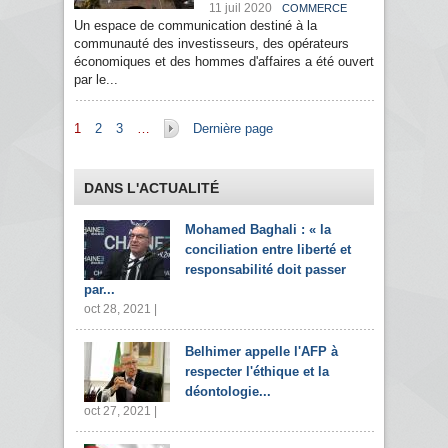
11 juil 2020
COMMERCE
Un espace de communication destiné à la
communauté des investisseurs, des opérateurs
économiques et des hommes d'affaires a été ouvert
par le...
Pages
1
2
3
…
Dernière page
DANS L'ACTUALITÉ
Mohamed Baghali : « la
conciliation entre liberté et
responsabilité doit passer
par...
oct 28, 2021 |
Belhimer appelle l'AFP à
respecter l'éthique et la
déontologie...
oct 27, 2021 |