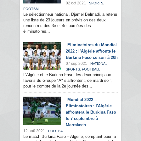
02 oct 2021
,
SPORTS
FOOTBALL
Le sélectionneur national, Djamel Belmadi, a retenu
une liste de 23 joueurs en prévision des deux
rencontres des 3e et 4e journées des
éliminatoires...
Eliminatoires du Mondial
2022 : l’Algérie affronte le
Burkina Faso ce soir à 20h
07 sep 2021
,
NATIONAL
,
SPORTS
FOOTBALL
L’Algérie et le Burkina Faso, les deux principaux
favoris du Groupe "A" s’affrontent, ce mardi soir,
pour le compte de la 2e journée des...
Mondial 2022 –
Eliminatoires : l'Algérie
affrontera le Burkina Faso
le 7 septembre à
Marrakech
12 aoû 2021
FOOTBALL
Le match Burkina Faso – Algérie, comptant pour la