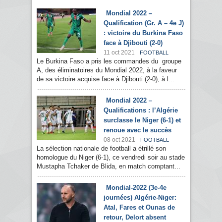
Mondial 2022 –
Qualification (Gr. A – 4e J)
: victoire du Burkina Faso
face à Djibouti (2-0)
11 oct 2021
FOOTBALL
Le Burkina Faso a pris les commandes du groupe
A, des éliminatoires du Mondial 2022, à la faveur
de sa victoire acquise face à Djibouti (2-0), à l...
Mondial 2022 –
Qualifications : l’Algérie
surclasse le Niger (6-1) et
renoue avec le succès
08 oct 2021
FOOTBALL
La sélection nationale de football a étrillé son
homologue du Niger (6-1), ce vendredi soir au stade
Mustapha Tchaker de Blida, en match comptant...
Mondial-2022 (3e-4e
journées) Algérie-Niger:
Atal, Fares et Ounas de
retour, Delort absent