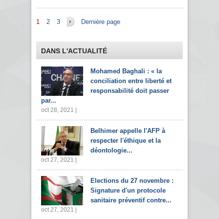
Pages
1
2
3
Dernière page
DANS L'ACTUALITÉ
Mohamed Baghali : « la
conciliation entre liberté et
responsabilité doit passer
par...
oct 28, 2021 |
Belhimer appelle l'AFP à
respecter l'éthique et la
déontologie...
oct 27, 2021 |
Elections du 27 novembre :
Signature d'un protocole
sanitaire préventif contre...
oct 27, 2021 |