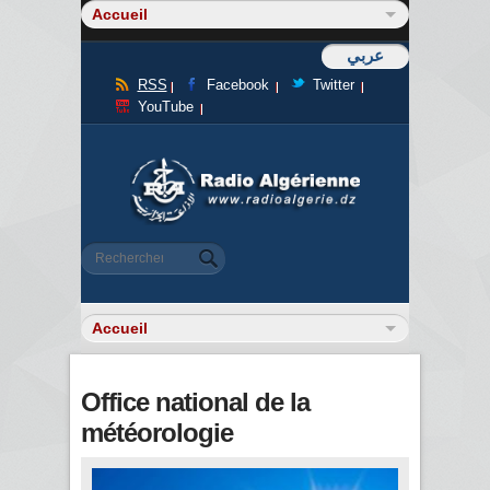
عربي
RSS
Facebook
Twitter
YouTube
Formulaire de recherche
Rechercher
Office national de la
météorologie