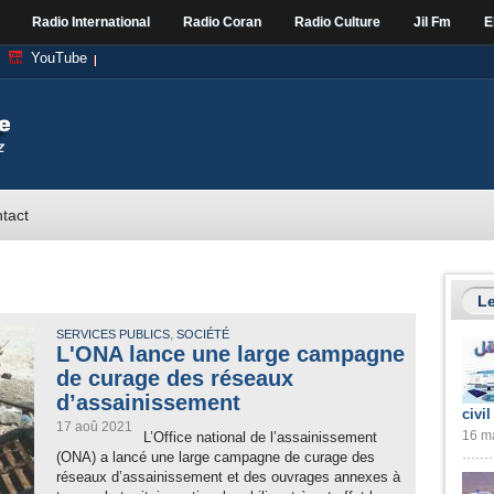
Radio International
Radio Coran
Radio Culture
Jil Fm
E
YouTube
tact
Le
,
SERVICES PUBLICS
SOCIÉTÉ
L'ONA lance une large campagne
de curage des réseaux
d’assainissement
civil
17 aoû 2021
16 ma
L’Office national de l’assainissement
(ONA) a lancé une large campagne de curage des
réseaux d’assainissement et des ouvrages annexes à