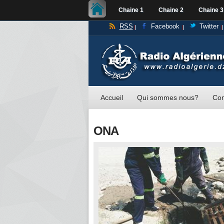
Chaine 1
Chaine 2
Chaine 3
RSS
Facebook
Twitter
Accueil
Qui sommes nous?
Con
ONA