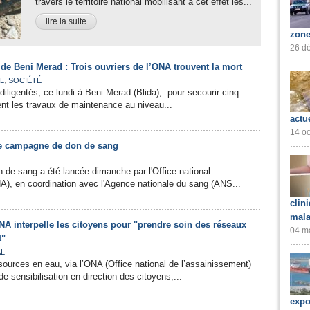
travers le territoire national mobilisant à cet effet les...
lire la suite
zone
26 dé
 de Beni Merad : Trois ouvriers de l’ONA trouvent la mort
,
L
SOCIÉTÉ
diligentés, ce lundi à Beni Merad (Blida), pour secourir cinq
ient les travaux de maintenance au niveau...
actu
14 oc
e campagne de don de sang
de sang a été lancée dimanche par l'Office national
A), en coordination avec l'Agence nationale du sang (ANS...
clin
mala
ONA interpelle les citoyens pour "prendre soin des réseaux
04 ma
t"
AL
ources en eau, via l’ONA (Office national de l’assainissement)
 sensibilisation en direction des citoyens,...
expo