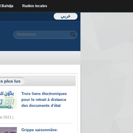
l Bahdja
Radios locales
عربي
Formulaire de
Rechercher
recherche
s plus lus
Trois liens électroniques
pour le retrait à distance
des documents d'état
i 2021 |
Grippe saisonnière: