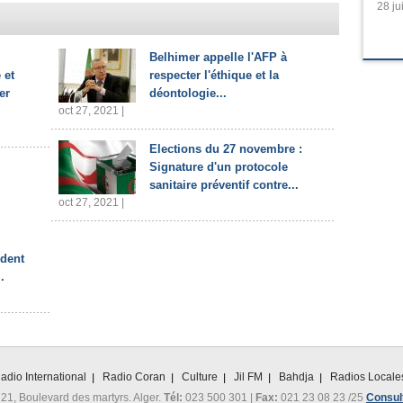
28 ju
Belhimer appelle l'AFP à
 et
respecter l'éthique et la
er
déontologie...
oct 27, 2021 |
Elections du 27 novembre :
Signature d'un protocole
sanitaire préventif contre...
oct 27, 2021 |
ident
.
adio International
Radio Coran
Culture
Jil FM
Bahdja
Radios Locale
 21, Boulevard des martyrs. Alger.
Tél:
023 500 301 |
Fax:
021 23 08 23 /25
Consult