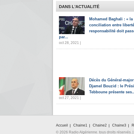
DANS L'ACTUALITÉ
Mohamed Baghali : « la
conciliation entre liberté
responsabilité doit pass
par...
oct 28, 2021 |
Décès du Général-major
Djamel Bouzid : le Prés
Tebboune présente ses..
oct 27, 2021 |
Accueil
Chaine1
Chaine2
Chaine3
R
© 2026 Radio Algérienne. tous droits réservés. |