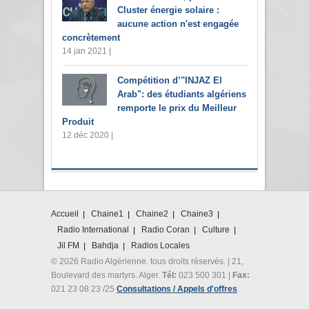
Cluster énergie solaire :
aucune action n'est engagée
concrètement
14 jan 2021 |
Compétition d’"INJAZ El
Arab": des étudiants algériens
remporte le prix du Meilleur
Produit
12 déc 2020 |
Accueil
Chaine1
Chaine2
Chaine3
Radio International
Radio Coran
Culture
Jil FM
Bahdja
Radios Locales
© 2026 Radio Algérienne. tous droits réservés. | 21,
Boulevard des martyrs. Alger.
Tél:
023 500 301 |
Fax:
021 23 08 23 /25
Consultations / Appels d'offres