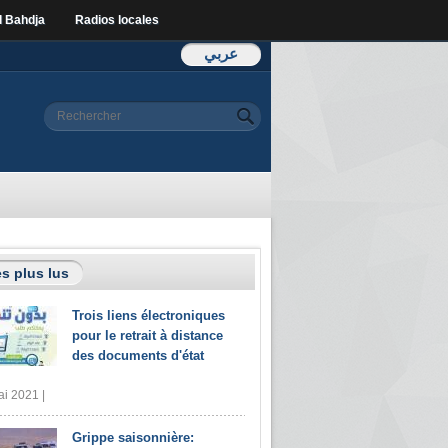
l Bahdja
Radios locales
عربي
Formulaire de
Rechercher
recherche
s plus lus
Trois liens électroniques
pour le retrait à distance
des documents d'état
i 2021 |
Grippe saisonnière: