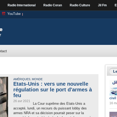
Radio International
Radio Coran
Radio Culture
Jil Fm
E
YouTube
tact
Le
,
AMÉRIQUES
MONDE
Etats-Unis : vers une nouvelle
régulation sur le port d'armes à
feu
civil
26 avr 2021
16 ma
La Cour suprême des Etats-Unis a
accepté, lundi, un recours du puissant lobby des
armes NRA et sa décision pourrait peser sur la