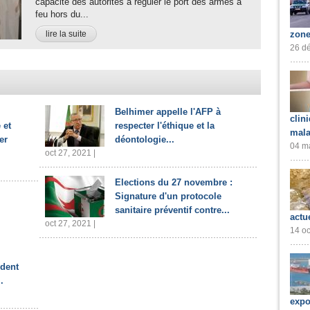
capacité des autorités à réguler le port des armes à
feu hors du...
lire la suite
zone
26 dé
Belhimer appelle l'AFP à
clin
 et
respecter l'éthique et la
mala
er
déontologie...
04 ma
oct 27, 2021 |
Elections du 27 novembre :
Signature d'un protocole
sanitaire préventif contre...
actu
oct 27, 2021 |
14 oc
ident
.
expo