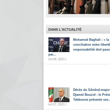
DANS L'ACTUALITÉ
Mohamed Baghali : « la
conciliation entre liberté
responsabilité doit pass
par...
oct 28, 2021 |
Décès du Général-major
Djamel Bouzid : le Prés
Tebboune présente ses..
oct 27, 2021 |