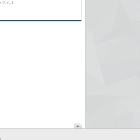
v 2021 |
s