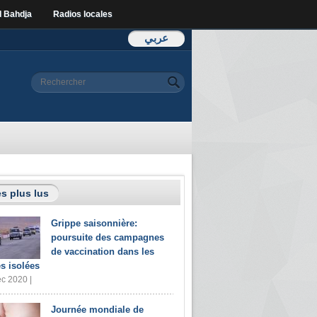
l Bahdja
Radios locales
عربي
Formulaire de
Rechercher
recherche
s plus lus
Grippe saisonnière:
poursuite des campagnes
de vaccination dans les
s isolées
c 2020 |
Journée mondiale de