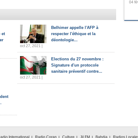
04 fé
Belhimer appelle l'AFP à
 et
respecter l'éthique et la
er
déontologie...
oct 27, 2021 |
Elections du 27 novembre :
Signature d'un protocole
sanitaire préventif contre...
oct 27, 2021 |
ident
.
adio International
Radio Coran
Culture
Jil FM
Bahdja
Radios Locale