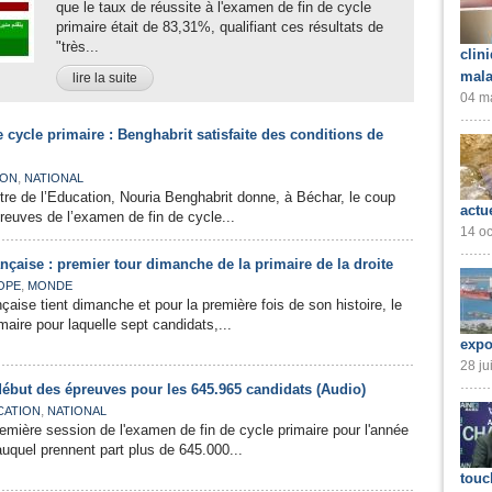
que le taux de réussite à l'examen de fin de cycle
primaire était de 83,31%, qualifiant ces résultats de
"très...
clin
mala
lire la suite
04 ma
 cycle primaire : Benghabrit satisfaite des conditions de
,
ION
NATIONAL
stre de l’Education, Nouria Benghabrit donne, à Béchar, le coup
actu
preuves de l’examen de fin de cycle...
14 oc
ançaise : premier tour dimanche de la primaire de la droite
,
OPE
MONDE
ançaise tient dimanche et pour la première fois de son histoire, le
maire pour laquelle sept candidats,...
expo
28 ju
ébut des épreuves pour les 645.965 candidats (Audio)
,
CATION
NATIONAL
emière session de l'examen de fin de cycle primaire pour l'année
auquel prennent part plus de 645.000...
touc