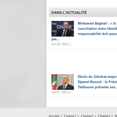
DANS L'ACTUALITÉ
Mohamed Baghali : « la
conciliation entre liberté
responsabilité doit pass
par...
oct 28, 2021 |
Décès du Général-major
Djamel Bouzid : le Prés
Tebboune présente ses..
oct 27, 2021 |
Accueil
Chaine1
Chaine2
Chaine3
R