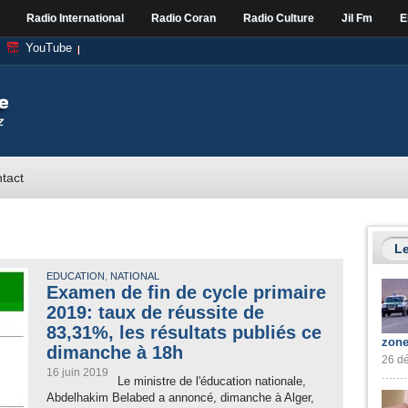
Radio International
Radio Coran
Radio Culture
Jil Fm
E
YouTube
tact
Le
,
EDUCATION
NATIONAL
Examen de fin de cycle primaire
2019: taux de réussite de
83,31%, les résultats publiés ce
zone
dimanche à 18h
26 dé
16 juin 2019
Le ministre de l'éducation nationale,
Abdelhakim Belabed a annoncé, dimanche à Alger,