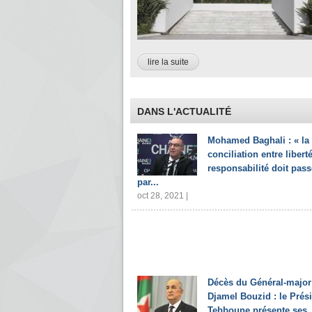
lire la suite
DANS L'ACTUALITÉ
Mohamed Baghali : « la
conciliation entre liberté
responsabilité doit pass
par...
oct 28, 2021 |
Décès du Général-major
Djamel Bouzid : le Prés
Tebboune présente ses..