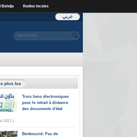
l Bahdja
Radios locales
عربي
Formulaire de
Rechercher
recherche
s plus lus
Trois liens électroniques
pour le retrait à distance
des documents d'état
i 2021 |
Benbouzid: Pas de