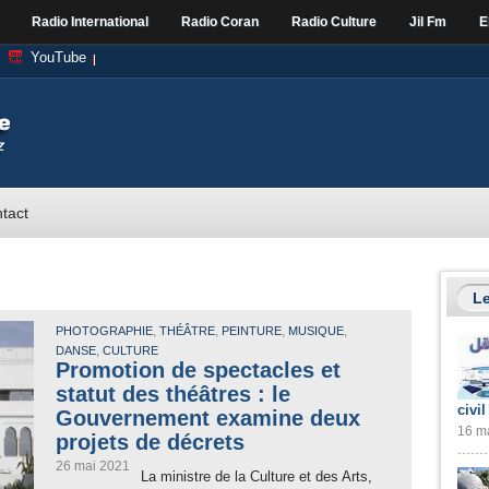
Radio International
Radio Coran
Radio Culture
Jil Fm
E
YouTube
tact
Le
,
,
,
,
PHOTOGRAPHIE
THÉÂTRE
PEINTURE
MUSIQUE
,
DANSE
CULTURE
Promotion de spectacles et
statut des théâtres : le
civil
Gouvernement examine deux
16 ma
projets de décrets
26 mai 2021
La ministre de la Culture et des Arts,