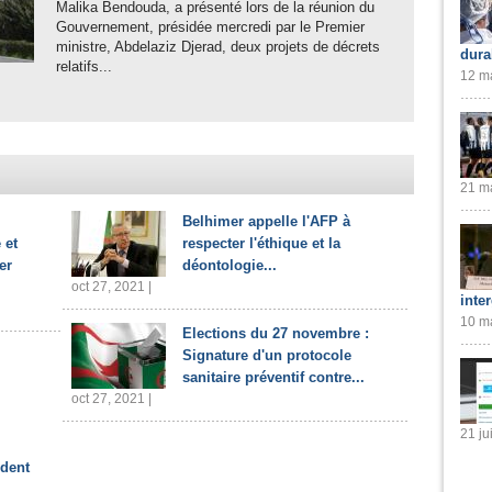
Malika Bendouda, a présenté lors de la réunion du
Gouvernement, présidée mercredi par le Premier
ministre, Abdelaziz Djerad, deux projets de décrets
dura
relatifs...
12 ma
21 ma
Belhimer appelle l'AFP à
 et
respecter l'éthique et la
er
déontologie...
oct 27, 2021 |
inte
10 ma
Elections du 27 novembre :
Signature d'un protocole
sanitaire préventif contre...
oct 27, 2021 |
21 ju
ident
.