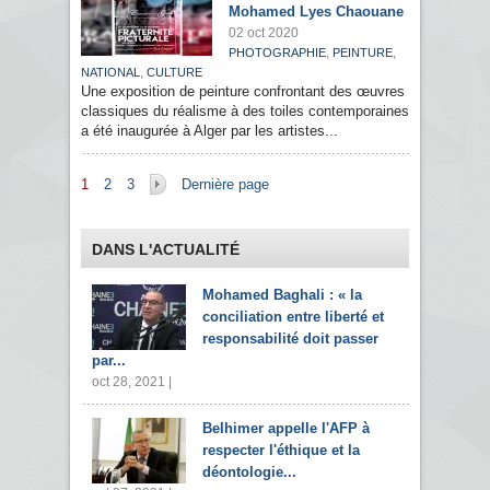
Mohamed Lyes Chaouane
02 oct 2020
,
,
PHOTOGRAPHIE
PEINTURE
,
NATIONAL
CULTURE
Une exposition de peinture confrontant des œuvres
classiques du réalisme à des toiles contemporaines
a été inaugurée à Alger par les artistes...
Pages
1
2
3
Dernière page
DANS L'ACTUALITÉ
Mohamed Baghali : « la
conciliation entre liberté et
responsabilité doit passer
par...
oct 28, 2021 |
Belhimer appelle l'AFP à
respecter l'éthique et la
déontologie...