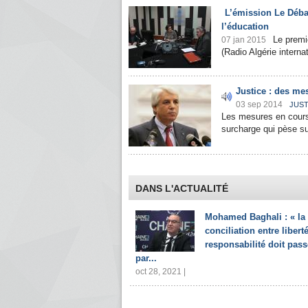
L’émission Le Déba
l’éducation
Le premi
07 jan 2015
(Radio Algérie interna
Justice : des me
03 sep 2014
JUST
Les mesures en cours 
surcharge qui pèse su
DANS L'ACTUALITÉ
Mohamed Baghali : « la
conciliation entre liberté
responsabilité doit pass
par...
oct 28, 2021 |