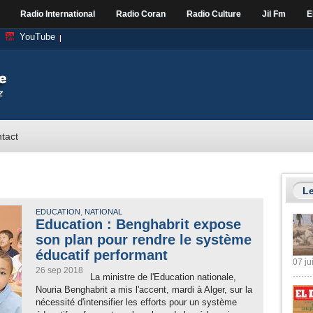
Radio International
Radio Coran
Radio Culture
Jil Fm
E
YouTube
tact
Le
,
EDUCATION
NATIONAL
Education : Benghabrit expose
son plan pour rendre le système
éducatif performant
07 ju
26 sep 2018
La ministre de l'Education nationale,
Nouria Benghabrit a mis l'accent, mardi à Alger, sur la
nécessité d'intensifier les efforts pour un système