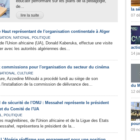
éducatif performant sur les plans de la pédagogie,
de...
la s
lire la suite
07 dé
e Haut représentant de l'organisation continentale à Alger
,
,
SATION
NATIONAL
POLITIQUE
de l'Union africaine (UA), Donald Kaberuka, effectue une visite
acti
er avec les autorités algériennes des...
14 ja
ux commissions pour l'organisation du secteur du cinéma
,
NATIONAL
CULTURE
ture, Azzedine Mihoubi a procédé lundi au siège de son
l'installation de la commission de délivrance des...
du M
12 dé
de sécurité de l'ONU : Messahel représente le président
t du Comité de l'UA
,
L
POLITIQUE
es maghrébines, de l'Union africaine et de la Ligue des Etats
pour
ssahel, représentera le président de la...
09 no
 L'Algérie réaffirme son engagement pour une position