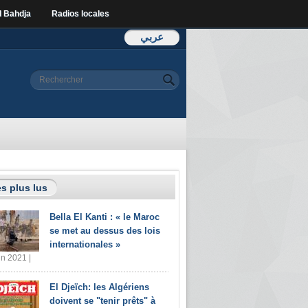
l Bahdja
Radios locales
عربي
Formulaire de
Rechercher
recherche
s plus lus
Bella El Kanti : « le Maroc
se met au dessus des lois
internationales »
in 2021 |
El Djeïch: les Algériens
doivent se "tenir prêts" à