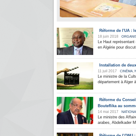
Réforme de l'UA : l
18 juin 2018
ORGANI
Le Haut représentant 
en Algérie pour discut
Installation de de
11 juil 2017
,
CINÉMA
Le ministre de la Cul
département à Alger à 
Réforme du Conseil 
Bouteflika au somme
14 mai 2017
NATIONA
Le ministre des Affair
arabes, Abdelkader Me
Réforme de l’ONU :