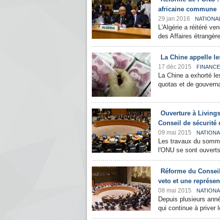
africaine commune
29 jan 2016
NATIONA
L'Algérie a réitéré ve
des Affaires étrangère
La Chine appelle les
17 déc 2015
FINANC
La Chine a exhorté les
quotas et de gouverna
Ouverture à Living
Conseil de sécurité
09 mai 2015
NATIONA
Les travaux du somme
l'ONU se sont ouverts
Réforme du Conseil 
veto et une représen
08 mai 2015
NATIONA
Depuis plusieurs année
qui continue à priver 