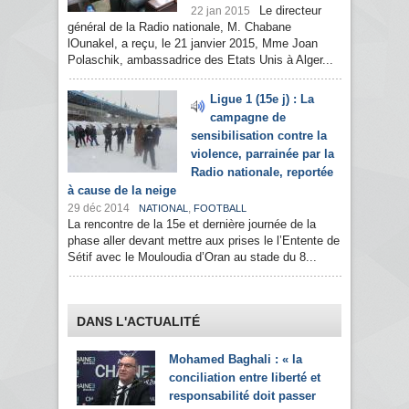
Le directeur
22 jan 2015
général de la Radio nationale, M. Chabane
lOunakel, a reçu, le 21 janvier 2015, Mme Joan
Polaschik, ambassadrice des Etats Unis à Alger...
Ligue 1 (15e j) : La
campagne de
sensibilisation contre la
violence, parrainée par la
Radio nationale, reportée
à cause de la neige
29 déc 2014
,
NATIONAL
FOOTBALL
La rencontre de la 15e et dernière journée de la
phase aller devant mettre aux prises le l’Entente de
Sétif avec le Mouloudia d’Oran au stade du 8...
DANS L'ACTUALITÉ
Mohamed Baghali : « la
conciliation entre liberté et
responsabilité doit passer