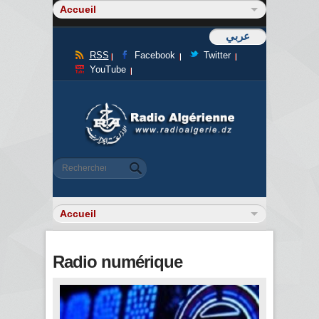
عربي
RSS
Facebook
Twitter
YouTube
Formulaire de recherche
Rechercher
Radio numérique