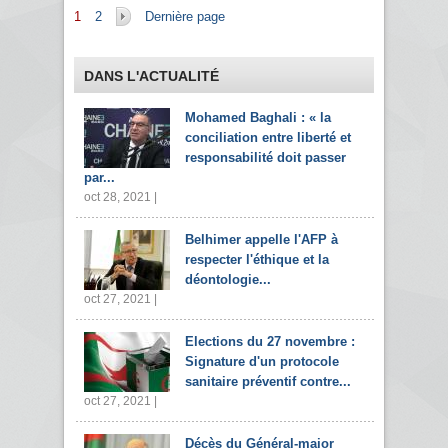
Pages
1
2
Dernière page
DANS L'ACTUALITÉ
Mohamed Baghali : « la
conciliation entre liberté et
responsabilité doit passer
par...
oct 28, 2021 |
Belhimer appelle l'AFP à
respecter l'éthique et la
déontologie...
oct 27, 2021 |
Elections du 27 novembre :
Signature d'un protocole
sanitaire préventif contre...
oct 27, 2021 |
Décès du Général-major