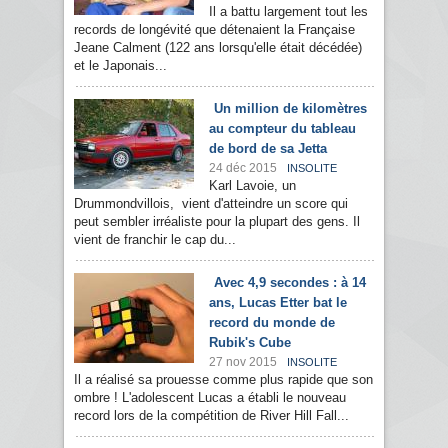
Il a battu largement tout les
records de longévité que détenaient la Française
Jeane Calment (122 ans lorsqu'elle était décédée)
et le Japonais...
Un million de kilomètres
au compteur du tableau
de bord de sa Jetta
24 déc 2015
INSOLITE
Karl Lavoie, un
Drummondvillois, vient d'atteindre un score qui
peut sembler irréaliste pour la plupart des gens. Il
vient de franchir le cap du...
Avec 4,9 secondes : à 14
ans, Lucas Etter bat le
record du monde de
Rubik's Cube
27 nov 2015
INSOLITE
Il a réalisé sa prouesse comme plus rapide que son
ombre ! L'adolescent Lucas a établi le nouveau
record lors de la compétition de River Hill Fall...