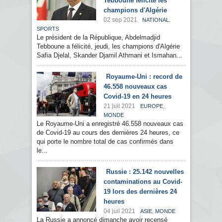
Tebboune félicite les
champions d'Algérie
02 sep 2021
,
NATIONAL
SPORTS
Le président de la République, Abdelmadjid
Tebboune a félicité, jeudi, les champions d'Algérie
Safia Djelal, Skander Djamil Athmani et Ismahan...
Royaume-Uni : record de
46.558 nouveaux cas
Covid-19 en 24 heures
21 juil 2021
,
EUROPE
MONDE
Le Royaume-Uni a enregistré 46.558 nouveaux cas
de Covid-19 au cours des dernières 24 heures, ce
qui porte le nombre total de cas confirmés dans
le...
Russie : 25.142 nouvelles
contaminations au Covid-
19 lors des dernières 24
heures
04 juil 2021
,
ASIE
MONDE
La Russie a annoncé dimanche avoir recensé