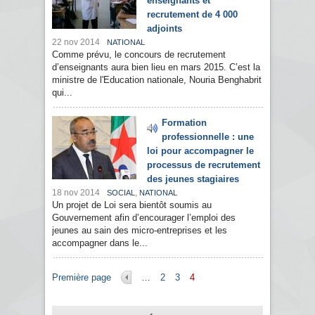
enseignants et
recrutement de 4 000
adjoints
22 nov 2014
NATIONAL
Comme prévu, le concours de recrutement
d’enseignants aura bien lieu en mars 2015. C’est la
ministre de l'Education nationale, Nouria Benghabrit
qui...
Formation
professionnelle : une
loi pour accompagner le
processus de recrutement
des jeunes stagiaires
18 nov 2014
,
SOCIAL
NATIONAL
Un projet de Loi sera bientôt soumis au
Gouvernement afin d’encourager l’emploi des
jeunes au sain des micro-entreprises et les
accompagner dans le...
Pages
Première page
…
2
3
4