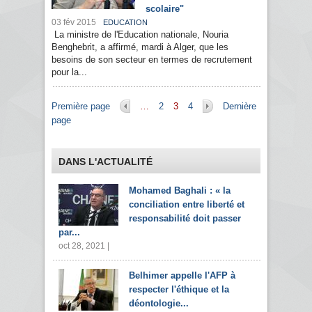
scolaire"
03 fév 2015
EDUCATION
La ministre de l'Education nationale, Nouria
Benghebrit, a affirmé, mardi à Alger, que les
besoins de son secteur en termes de recrutement
pour la...
Pages
Première page
…
2
3
4
Dernière
page
DANS L'ACTUALITÉ
Mohamed Baghali : « la
conciliation entre liberté et
responsabilité doit passer
par...
oct 28, 2021 |
Belhimer appelle l'AFP à
respecter l'éthique et la
déontologie...