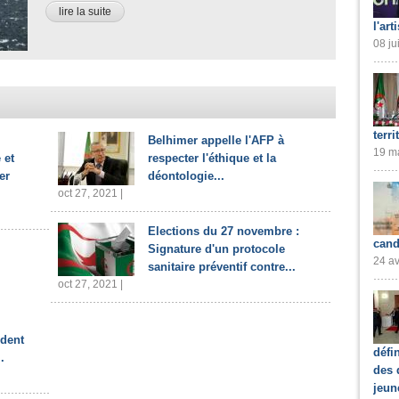
lire la suite
l'art
08 ju
terri
Belhimer appelle l'AFP à
19 ma
 et
respecter l'éthique et la
er
déontologie...
oct 27, 2021 |
Elections du 27 novembre :
cand
Signature d'un protocole
24 av
sanitaire préventif contre...
oct 27, 2021 |
ident
défi
.
des 
jeun