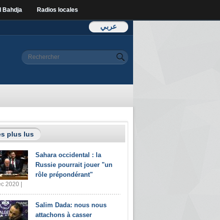
l Bahdja
Radios locales
عربي
Formulaire de
Rechercher
recherche
s plus lus
Sahara occidental : la
Russie pourrait jouer "un
rôle prépondérant"
c 2020 |
Salim Dada: nous nous
attachons à casser