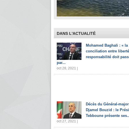
DANS L'ACTUALITÉ
Mohamed Baghali : « la
conciliation entre liberté
responsabilité doit pass
par...
oct 28, 2021 |
Décès du Général-major
Djamel Bouzid : le Prés
Tebboune présente ses..
oct 27, 2021 |