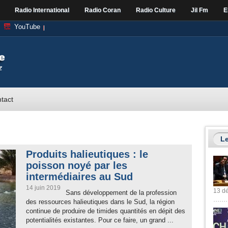
Radio International
Radio Coran
Radio Culture
Jil Fm
E
YouTube
tact
Le
Produits halieutiques : le
poisson noyé par les
intermédiaires au Sud
14 juin 2019
13 dé
Sans développement de la profession
des ressources halieutiques dans le Sud, la région
continue de produire de timides quantités en dépit des
potentialités existantes. Pour ce faire, un grand ...