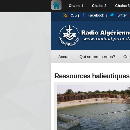
Chaine 1
Chaine 2
Chaine 3
RSS
Facebook
Twitter
Accueil
Qui sommes nous?
Con
Ressources halieutiques