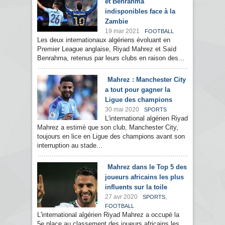
et Benrahma
indisponibles face à la
Zambie
19 mar 2021
FOOTBALL
Les deux internationaux algériens évoluant en
Premier League anglaise, Riyad Mahrez et Saïd
Benrahma, retenus par leurs clubs en raison des...
Mahrez : Manchester City
a tout pour gagner la
Ligue des champions
30 mai 2020
SPORTS
L'international algérien Riyad
Mahrez a estimé que son club, Manchester City,
toujours en lice en Ligue des champions avant son
interruption au stade...
Mahrez dans le Top 5 des
joueurs africains les plus
influents sur la toile
27 avr 2020
,
SPORTS
FOOTBALL
L'international algérien Riyad Mahrez a occupé la
5e place au classement des joueurs africains les