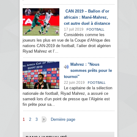
CAN 2019 – Ballon d’or
africain : Mané-Mahrez,
cet autre duel à distance
17 juil 2019
FOOTBALL
Considérés comme les
joueurs les plus en vue de la Coupe d’Afrique des
nations CAN-2019 de football, l’ailier droit algérien
Riyad Mahrez et l’...
Mahrez : "Nous
sommes prêts pour le
tournoi"
22 juin 2019
FOOTBALL
Le capitaine de la sélection
nationale de football, Riyad Mahrez, a assuré ce
samedi lors d’un point de presse que l’Algérie est
fin prête pour sa...
Pages
1
2
3
Dernière page