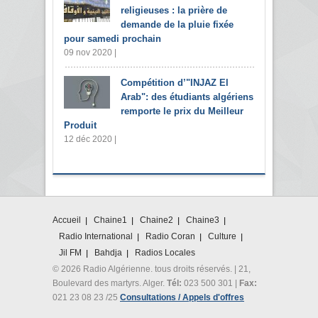
religieuses : la prière de
demande de la pluie fixée
pour samedi prochain
09 nov 2020 |
Compétition d’"INJAZ El
Arab": des étudiants algériens
remporte le prix du Meilleur
Produit
12 déc 2020 |
Accueil
Chaine1
Chaine2
Chaine3
Radio International
Radio Coran
Culture
Jil FM
Bahdja
Radios Locales
© 2026 Radio Algérienne. tous droits réservés. | 21,
Boulevard des martyrs. Alger.
Tél:
023 500 301 |
Fax:
021 23 08 23 /25
Consultations / Appels d'offres