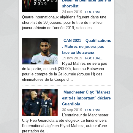
Belaïli et Bennacer dans la
short-list
24 nov 2019
FOOTBALL
Quatre internationaux algériens figurent dans une
short-list de 30 joueurs, pour le titre du meilleur
joueur africain de l'année 2019, selon les...
CAN 2021 – Qualifications
: Mahrez ne jouera pas
face au Botswana
15 nov 2019
FOOTBALL
Riyad Mahrez ne sera pas
de la partie, ce lundi (20h00), face au Botswana
pour le compte de la 2e journée (groupe H) des
éliminatoires de la Coupe d’...
Manchester City: "Mahrez
est très important" déclare
Guardiola
30 sep 2019
FOOTBALL
L'entraineur de Manchester
City Pep Guardiola a été élogieux ce lundi envers
l'international algérien Riyad Mahrez, auteur d'une
prestation de...