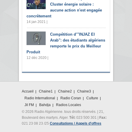
Cluster énergie solaire :
aucune action n'est engagée
concrètement
14 jan 2021 |
Compétition d’"INJAZ El
Arab": des étudiants algériens
remporte le prix du Meilleur
Produit
12 déc 2020 |
Accueil
Chaine1
Chaine2
Chaine3
Radio International
Radio Coran
Culture
Jil FM
Bahdja
Radios Locales
© 2026 Radio Algérienne. tous droits réservés. | 21,
Boulevard des martyrs. Alger.
Tél:
023 500 301 |
Fax:
021 23 08 23 /25
Consultations / Appels d'offres