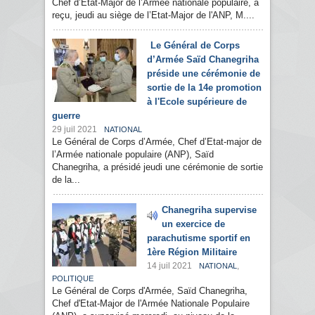
Chef d’Etat-Major de l’Armée nationale populaire, a
reçu, jeudi au siège de l’Etat-Major de l'ANP, M....
Le Général de Corps
d’Armée Saïd Chanegriha
préside une cérémonie de
sortie de la 14e promotion
à l'Ecole supérieure de
guerre
29 juil 2021
NATIONAL
Le Général de Corps d’Armée, Chef d’Etat-major de
l’Armée nationale populaire (ANP), Saïd
Chanegriha, a présidé jeudi une cérémonie de sortie
de la...
Chanegriha supervise
un exercice de
parachutisme sportif en
1ère Région Militaire
14 juil 2021
,
NATIONAL
POLITIQUE
Le Général de Corps d'Armée, Saïd Chanegriha,
Chef d'Etat-Major de l'Armée Nationale Populaire