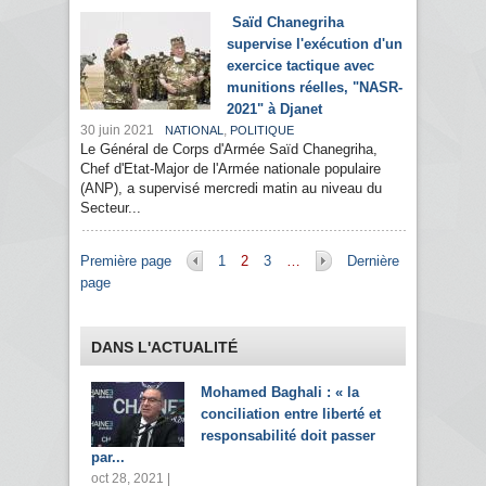
Saïd Chanegriha
supervise l'exécution d'un
exercice tactique avec
munitions réelles, "NASR-
2021" à Djanet
30 juin 2021
,
NATIONAL
POLITIQUE
Le Général de Corps d'Armée Saïd Chanegriha,
Chef d'Etat-Major de l'Armée nationale populaire
(ANP), a supervisé mercredi matin au niveau du
Secteur...
Pages
Première page
1
2
3
…
Dernière
page
DANS L'ACTUALITÉ
Mohamed Baghali : « la
conciliation entre liberté et
responsabilité doit passer
par...
oct 28, 2021 |