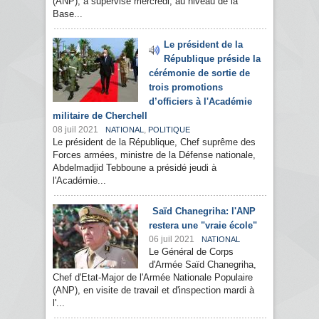
(ANP), a supervisé mercredi, au niveau de la
Base...
Le président de la
République préside la
cérémonie de sortie de
trois promotions
d’officiers à l'Académie
militaire de Cherchell
08 juil 2021
,
NATIONAL
POLITIQUE
Le président de la République, Chef suprême des
Forces armées, ministre de la Défense nationale,
Abdelmadjid Tebboune a présidé jeudi à
l'Académie...
Saïd Chanegriha: l'ANP
restera une "vraie école"
06 juil 2021
NATIONAL
Le Général de Corps
d'Armée Saïd Chanegriha,
Chef d'Etat-Major de l'Armée Nationale Populaire
(ANP), en visite de travail et d'inspection mardi à
l'...