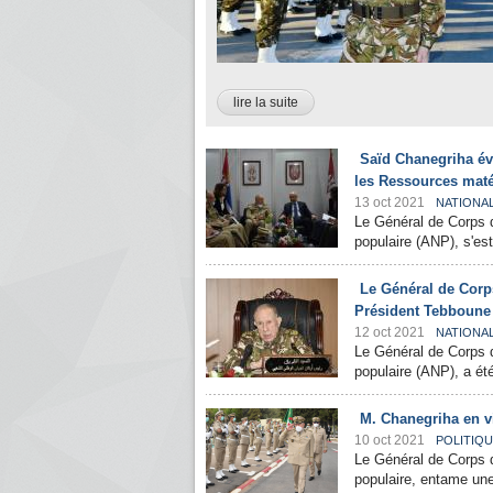
lire la suite
Saïd Chanegriha évo
les Ressources matér
13 oct 2021
NATIONA
Le Général de Corps d
populaire (ANP), s'est
Le Général de Corp
Président Tebboune 
12 oct 2021
NATIONA
Le Général de Corps d
populaire (ANP), a été
M. Chanegriha en vi
10 oct 2021
POLITIQ
Le Général de Corps d
populaire, entame une 