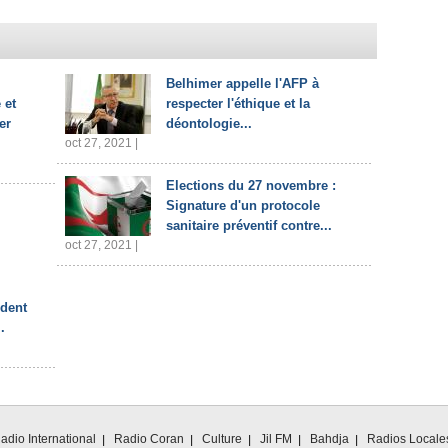
Belhimer appelle l'AFP à
 et
respecter l'éthique et la
er
déontologie...
oct 27, 2021 |
Elections du 27 novembre :
Signature d'un protocole
sanitaire préventif contre...
oct 27, 2021 |
ident
.
adio International
Radio Coran
Culture
Jil FM
Bahdja
Radios Locale