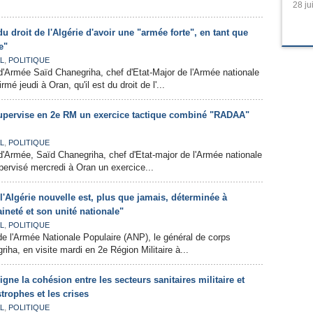
28 ju
du droit de l'Algérie d'avoir une "armée forte", en tant que
e"
,
L
POLITIQUE
'Armée Saïd Chanegriha, chef d'Etat-Major de l'Armée nationale
rmé jeudi à Oran, qu'il est du droit de l'...
upervise en 2e RM un exercice tactique combiné "RADAA"
,
L
POLITIQUE
'Armée, Saïd Chanegriha, chef d'Etat-major de l'Armée nationale
pervisé mercredi à Oran un exercice...
l'Algérie nouvelle est, plus que jamais, déterminée à
ineté et son unité nationale"
,
L
POLITIQUE
de l'Armée Nationale Populaire (ANP), le général de corps
iha, en visite mardi en 2e Région Militaire à...
gne la cohésion entre les secteurs sanitaires militaire et
strophes et les crises
,
L
POLITIQUE