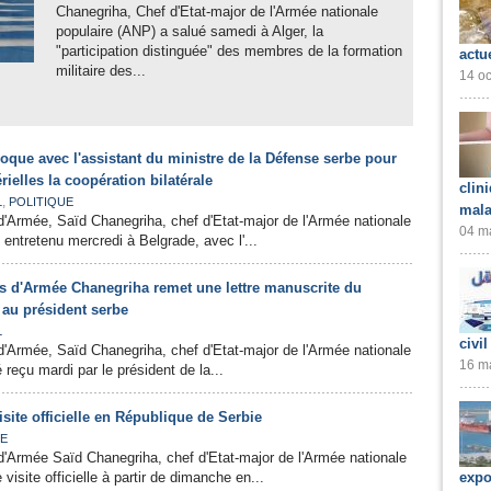
Chanegriha, Chef d'Etat-major de l'Armée nationale
populaire (ANP) a salué samedi à Alger, la
"participation distinguée" des membres de la formation
actu
militaire des...
14 oc
que avec l'assistant du ministre de la Défense serbe pour
ielles la coopération bilatérale
clin
,
L
POLITIQUE
mala
'Armée, Saïd Chanegriha, chef d'Etat-major de l'Armée nationale
04 ma
 entretenu mercredi à Belgrade, avec l'...
s d'Armée Chanegriha remet une lettre manuscrite du
au président serbe
L
civil
'Armée, Saïd Chanegriha, chef d'Etat-major de l'Armée nationale
16 ma
 reçu mardi par le président de la...
site officielle en République de Serbie
UE
'Armée Saïd Chanegriha, chef d'Etat-major de l'Armée nationale
visite officielle à partir de dimanche en...
expo