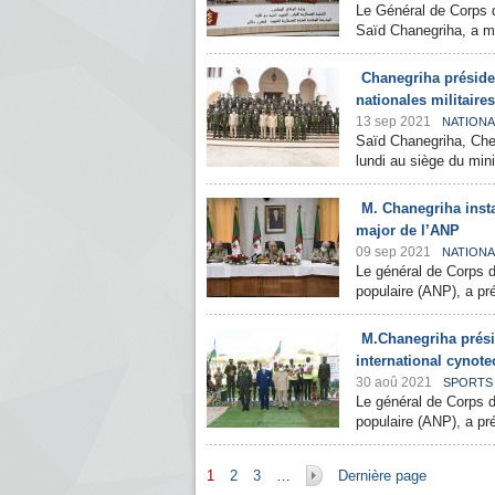
Le Général de Corps d
Saïd Chanegriha, a mis
Chanegriha préside
nationales militaires
13 sep 2021
NATIONA
Saïd Chanegriha, Chef
lundi au siège du mini
M. Chanegriha insta
major de l’ANP
09 sep 2021
NATIONA
Le général de Corps d
populaire (ANP), a pré
M.Chanegriha prési
international cynot
30 aoû 2021
SPORTS
Le général de Corps d
populaire (ANP), a pr
Pages
1
2
3
…
Dernière page