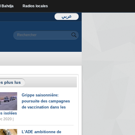
l Bahdja
Radios locales
عربي
Formulaire de
Rechercher
recherche
s plus lus
Grippe saisonnière:
poursuite des campagnes
de vaccination dans les
s isolées
c 2020 |
L’ADE ambitionne de