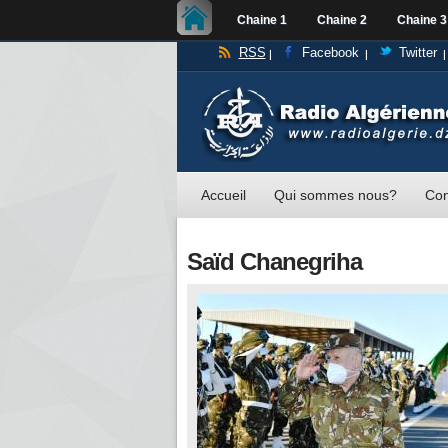
Chaine 1
Chaine 2
Chaine 3
RSS
Facebook
Twitter
Accueil
Qui sommes nous?
Con
Saïd Chanegriha