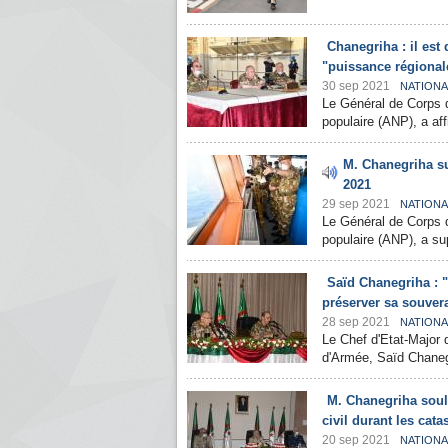
Chanegriha : il est 
"puissance régional
30 sep 2021
NATIONA
Le Général de Corps d
populaire (ANP), a affi
M. Chanegriha s
2021
29 sep 2021
NATIONA
Le Général de Corps d
populaire (ANP), a su
Saïd Chanegriha : "
préserver sa souvera
28 sep 2021
NATIONA
Le Chef d'Etat-Major 
d'Armée, Saïd Chanegr
M. Chanegriha souli
civil durant les cata
20 sep 2021
NATIONA