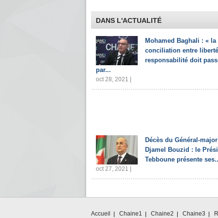
DANS L'ACTUALITÉ
Mohamed Baghali : « la
conciliation entre liberté
responsabilité doit pass
par...
oct 28, 2021 |
Décès du Général-major
Djamel Bouzid : le Prés
Tebboune présente ses..
oct 27, 2021 |
Accueil
Chaine1
Chaine2
Chaine3
R