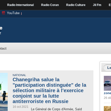
Radio International
Radio Coran
Radio Culture
Jil Fm
E
YouTube
tact
Le
NATIONAL
Chanegriha salue la
"participation distinguée" de la
sélection militaire à l'exercice
zone
conjoint sur la lutte
26 dé
antiterroriste en Russie
16 oct 2021
Le Général de Corps d'Armée, Saïd