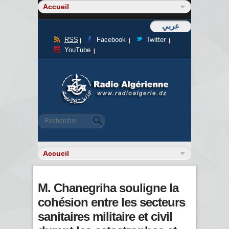
عربي
RSS
Facebook
Twitter
YouTube
Formulaire de recherche
Rechercher
M. Chanegriha souligne la
cohésion entre les secteurs
sanitaires militaire et civil