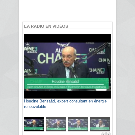
LA RADIO EN VIDÉOS
Houcine Bensaâd, expert consultant en énergie
Sami Agli, président de la Confédération
renouvelable
algérienne du patronat citoyen CAPC