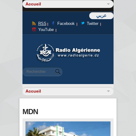
عربي
RSS
Facebook
Twitter
YouTube
Formulaire de recherche
Rechercher
MDN