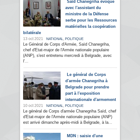
Saïd Chanegriha évoque
avec l'assistant du
ministre de la Défense
serbe pour les Ressources
matérielles la coopération
bilatérale
13 oct 2021
,
NATIONAL
POLITIQUE
Le Général de Corps d'Armée, Saïd Chanegriha,
chef d'Etat-major de l'Armée nationale populaire
(ANP), s'est entretenu mercredi à Belgrade, avec
l'...
Le général de Corps
d'armée Chanegriha à
Belgrade pour prendre
part à l'exposition
internationale d'armement
10 oct 2021
,
NATIONAL
POLITIQUE
Le général de Corps d'armée Chanegriha Saïd, chef
d'Etat-major de l'Armée nationale populaire (ANP)
est arrivé dimanche après-midi à Belgrade, à la...
MDN : saisie d'une