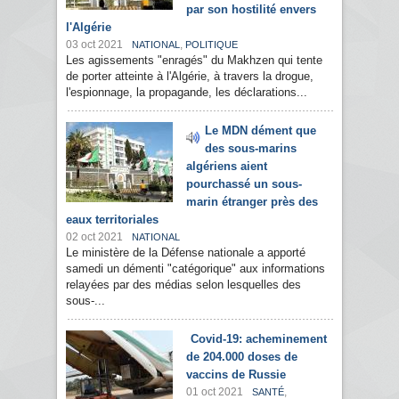
par son hostilité envers
l'Algérie
03 oct 2021
,
NATIONAL
POLITIQUE
Les agissements "enragés" du Makhzen qui tente
de porter atteinte à l'Algérie, à travers la drogue,
l'espionnage, la propagande, les déclarations...
Le MDN dément que
des sous-marins
algériens aient
pourchassé un sous-
marin étranger près des
eaux territoriales
02 oct 2021
NATIONAL
Le ministère de la Défense nationale a apporté
samedi un démenti "catégorique" aux informations
relayées par des médias selon lesquelles des
sous-...
Covid-19: acheminement
de 204.000 doses de
vaccins de Russie
01 oct 2021
,
SANTÉ