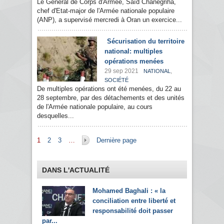
Le Général de Corps d'Armée, Saïd Chanegriha,
chef d'Etat-major de l'Armée nationale populaire
(ANP), a supervisé mercredi à Oran un exercice...
Sécurisation du territoire
national: multiples
opérations menées
29 sep 2021
,
NATIONAL
SOCIÉTÉ
De multiples opérations ont été menées, du 22 au
28 septembre, par des détachements et des unités
de l'Armée nationale populaire, au cours
desquelles...
Pages
1
2
3
…
Dernière page
DANS L'ACTUALITÉ
Mohamed Baghali : « la
conciliation entre liberté et
responsabilité doit passer
par...