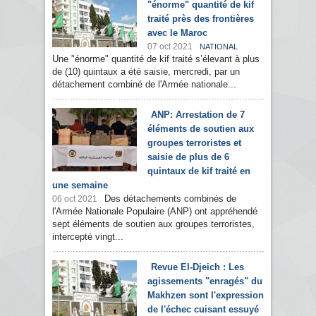
"énorme" quantité de kif
traité près des frontières
avec le Maroc
07 oct 2021
NATIONAL
Une "énorme" quantité de kif traité s’élevant à plus
de (10) quintaux a été saisie, mercredi, par un
détachement combiné de l'Armée nationale...
ANP: Arrestation de 7
éléments de soutien aux
groupes terroristes et
saisie de plus de 6
quintaux de kif traité en
une semaine
Des détachements combinés de
06 oct 2021
l'Armée Nationale Populaire (ANP) ont appréhendé
sept éléments de soutien aux groupes terroristes,
intercepté vingt...
Revue El-Djeich : Les
agissements "enragés" du
Makhzen sont l'expression
de l'échec cuisant essuyé