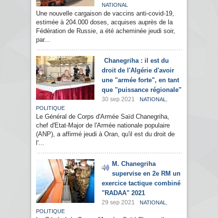
NATIONAL
Une nouvelle cargaison de vaccins anti-covid-19,
estimée à 204.000 doses, acquises auprès de la
Fédération de Russie, a été acheminée jeudi soir,
par...
Chanegriha : il est du
droit de l'Algérie d'avoir
une "armée forte", en tant
que "puissance régionale"
30 sep 2021
,
NATIONAL
POLITIQUE
Le Général de Corps d'Armée Saïd Chanegriha,
chef d'Etat-Major de l'Armée nationale populaire
(ANP), a affirmé jeudi à Oran, qu'il est du droit de
l'...
M. Chanegriha
supervise en 2e RM un
exercice tactique combiné
"RADAA" 2021
29 sep 2021
,
NATIONAL
POLITIQUE