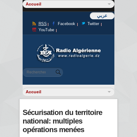
عربي
RSS
Facebook
Twitter
YouTube
Formulaire de recherche
Rechercher
Sécurisation du territoire
national: multiples
opérations menées