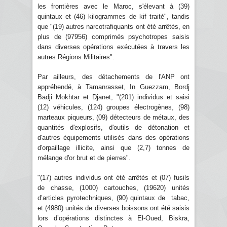
les frontières avec le Maroc, s'élevant à (39)
quintaux et (46) kilogrammes de kif traité", tandis
que "(19) autres narcotrafiquants ont été arrêtés, en
plus de (97956) comprimés psychotropes saisis
dans diverses opérations exécutées à travers les
autres Régions Militaires".
Par ailleurs, des détachements de l'ANP ont
appréhendé, à Tamanrasset, In Guezzam, Bordj
Badji Mokhtar et Djanet, "(201) individus et saisi
(12) véhicules, (124) groupes électrogènes, (98)
marteaux piqueurs, (09) détecteurs de métaux, des
quantités d'explosifs, d'outils de détonation et
d'autres équipements utilisés dans des opérations
d'orpaillage illicite, ainsi que (2,7) tonnes de
mélange d'or brut et de pierres".
"(17) autres individus ont été arrêtés et (07) fusils
de chasse, (1000) cartouches, (19620) unités
d’articles pyrotechniques, (90) quintaux de tabac,
et (4980) unités de diverses boissons ont été saisis
lors d’opérations distinctes à El-Oued, Biskra,