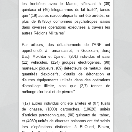
les frontières avec le Maroc, s'élevant à (39)
quintaux et (46) kilogrammes de kif traité", tandis
que "(19) autres narcotrafiquants ont été arrêtés, en
plus de (97956) comprimés psychotropes saisis
dans diverses opérations exécutées à travers les
autres Régions Militaires".
Par ailleurs, des détachements de l'ANP ont
appréhendé, à Tamanrasset, In Guezzam, Bordj
Badji Mokhtar et Djanet, "(201) individus et saisi
(12) véhicules, (124) groupes électrogènes, (98)
marteaux piqueurs, (09) détecteurs de métaux, des
quantités d'explosifs, d'outils de détonation et
d'autres équipements utilisés dans des opérations
d'orpaillage illicite, ainsi que (2,7) tonnes de
mélange d'or brut et de pierres".
"(17) autres individus ont été arrêtés et (07) fusils
de chasse, (1000) cartouches, (19620) unités
d’articles pyrotechniques, (90) quintaux de tabac,
et (4980) unités de diverses boissons ont été saisis
lors d’opérations distinctes à El-Oued, Biskra,