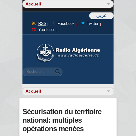
عربي
RSS
Facebook
Twitter
YouTube
Formulaire de recherche
Rechercher
Sécurisation du territoire
national: multiples
opérations menées