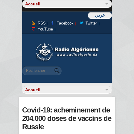
عربي
RSS
Facebook
Twitter
YouTube
Formulaire de recherche
Rechercher
Covid-19: acheminement de
204.000 doses de vaccins de
Russie