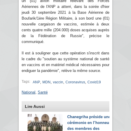
un (01) avion militaire relevant des Forces
Aériennes de l'ANP a atterri, dans la soirée d'hier
jeudi 30 septembre 2021 à la Base Aérienne de
Boufarik/1ère Région Militaire, à son bord une (01)
nouvelle cargaison de vaccins, estimée à deux
cents quatre mille (204.000) doses acquises auprès
de la Fédération de Russie", précise le
communiqué.
Il est à souligner que cette opération s'inscrit dans
le cadre du "soutien au système national de santé
en vaccins et en matériel médical nécessaires pour
endiguer la pandémie", relève la même source.
Tags:
,
,
,
,
ANP
MDN
vaccin
Coronavirus
Covid19
National
,
Santé
Lire Aussi
Chanegriha préside une
cérémonie en l’honneur
des membres des