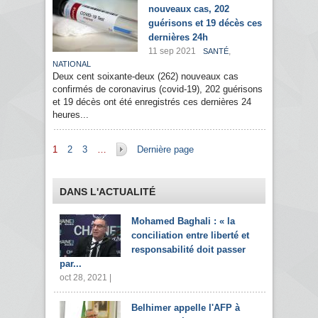
nouveaux cas, 202
guérisons et 19 décès ces
dernières 24h
11 sep 2021
,
SANTÉ
NATIONAL
Deux cent soixante-deux (262) nouveaux cas
confirmés de coronavirus (covid-19), 202 guérisons
et 19 décès ont été enregistrés ces dernières 24
heures...
Pages
1
2
3
…
Dernière page
DANS L'ACTUALITÉ
Mohamed Baghali : « la
conciliation entre liberté et
responsabilité doit passer
par...
oct 28, 2021 |
Belhimer appelle l'AFP à