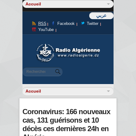
عربي
RSS
Facebook
Twitter
YouTube
Formulaire de recherche
Rechercher
Coronavirus: 166 nouveaux
cas, 131 guérisons et 10
décès ces dernières 24h en