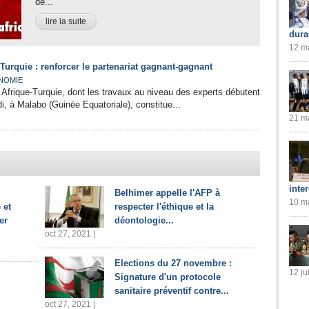
de...
lire la suite
dura
12 ma
urquie : renforcer le partenariat gagnant-gagnant
NOMIE
frique-Turquie, dont les travaux au niveau des experts débutent
i, à Malabo (Guinée Equatoriale), constitue...
21 ma
inte
Belhimer appelle l'AFP à
10 ma
 et
respecter l'éthique et la
er
déontologie...
oct 27, 2021 |
Elections du 27 novembre :
12 ju
Signature d'un protocole
sanitaire préventif contre...
oct 27, 2021 |