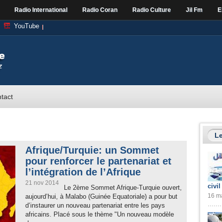
Radio International
Radio Coran
Radio Culture
Jil Fm
E
YouTube
tact
Le
Afrique/Turquie: un Sommet
pour renforcer le partenariat et
l’intégration de l’Afrique
21 nov 2014
civil
Le 2ème Sommet Afrique-Turquie ouvert,
16 ma
aujourd’hui, à Malabo (Guinée Equatoriale) a pour but
d’instaurer un nouveau partenariat entre les pays
africains. Placé sous le thème "Un nouveau modèle