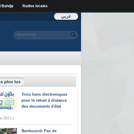
l Bahdja
Radios locales
عربي
Formulaire de
Rechercher
recherche
s plus lus
Trois liens électroniques
pour le retrait à distance
des documents d'état
i 2021 |
Benbouzid: Pas de