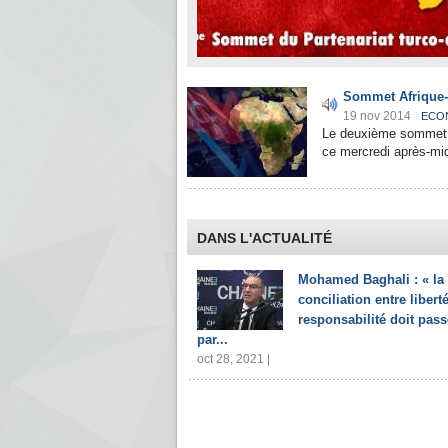
Sommet Afrique-T
19 nov 2014
ECO
Le deuxième sommet A
ce mercredi après-mid
DANS L'ACTUALITÉ
Mohamed Baghali : « la
conciliation entre liberté
responsabilité doit pass
par...
oct 28, 2021 |