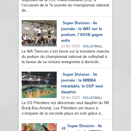
l’occasion de la 7e journée du championnat national
de...
Super Division - 6e
journée : le WAT sur le
podium, l’ASVB gagne
enfin
12 fév 2020
VOLLEYBALL
Le WA Tlemcen s’est hissé sur la troisième marche
du podium du championnat national de volleyball à
la faveur de sa victoire enregistrée à domicile...
Super Division - 5e
journée : le NRBBA
intraitable, le GSP seul
dauphin
08 fév 2020
VOLLEYBALL
Le GS Pétroliers est désormais seul dauphin du NR
Bordj Bou Arreridj. Les Pétroliers ont réussi à
s’emparer de la seconde place en solo grâce à...
Super Division - 4e