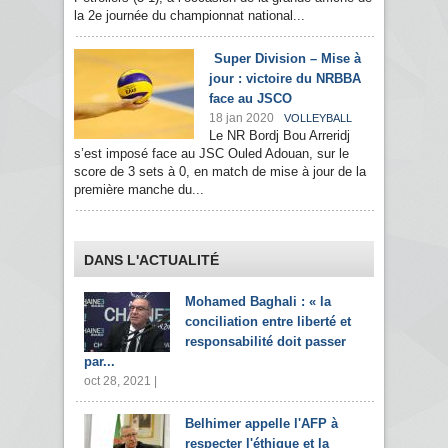
la 2e journée du championnat national...
Super Division – Mise à
jour : victoire du NRBBA
face au JSCO
18 jan 2020
VOLLEYBALL
Le NR Bordj Bou Arreridj
s’est imposé face au JSC Ouled Adouan, sur le
score de 3 sets à 0, en match de mise à jour de la
première manche du...
DANS L'ACTUALITÉ
Mohamed Baghali : « la
conciliation entre liberté et
responsabilité doit passer
par...
oct 28, 2021 |
Belhimer appelle l'AFP à
respecter l'éthique et la