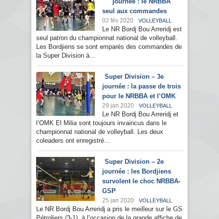
journée : le NRBBA
seul aux commandes
02 fév 2020
VOLLEYBALL
Le NR Bordj Bou Arreridj est
seul patron du championnat national de volleyball.
Les Bordjiens se sont emparés des commandes de
la Super Division à...
Super Division – 3e
journée : la passe de trois
pour le NRBBA et l’OMK
29 jan 2020
VOLLEYBALL
Le NR Bordj Bou Arreridj et
l’OMK El Milia sont toujours invaincus dans le
championnat national de volleyball. Les deux
coleaders ont enregistré...
Super Division – 2e
journée : les Bordjiens
survolent le choc NRBBA-
GSP
25 jan 2020
VOLLEYBALL
Le NR Bordj Bou Arreridj a pris le meilleur sur le GS
Pétroliers (3-1), à l’occasion de la grande affiche de