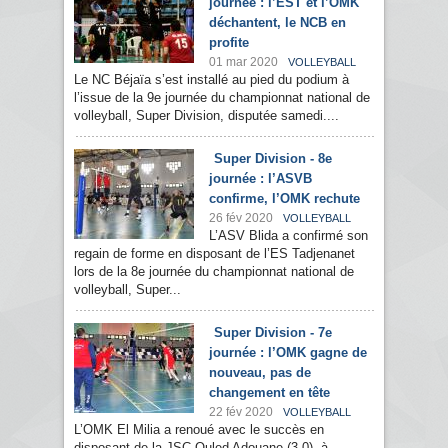
journée : l’EST et l’OMK
déchantent, le NCB en
profite
01 mar 2020
VOLLEYBALL
Le NC Béjaïa s’est installé au pied du podium à
l’issue de la 9e journée du championnat national de
volleyball, Super Division, disputée samedi....
Super Division - 8e
journée : l’ASVB
confirme, l’OMK rechute
26 fév 2020
VOLLEYBALL
L’ASV Blida a confirmé son
regain de forme en disposant de l’ES Tadjenanet
lors de la 8e journée du championnat national de
volleyball, Super...
Super Division - 7e
journée : l’OMK gagne de
nouveau, pas de
changement en tête
22 fév 2020
VOLLEYBALL
L’OMK El Milia a renoué avec le succès en
disposant de la JSC Ouled Adouane (3-0), à