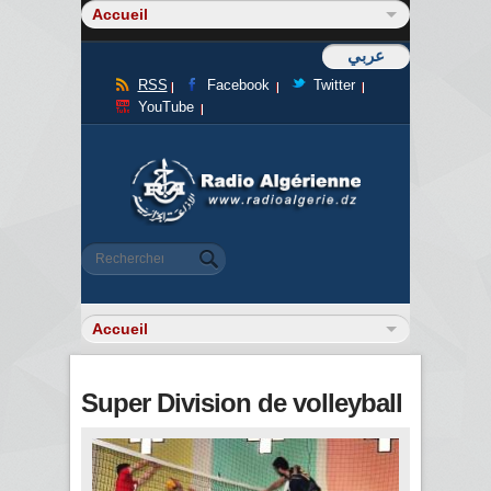
عربي
RSS
Facebook
Twitter
YouTube
Formulaire de recherche
Rechercher
Super Division de volleyball