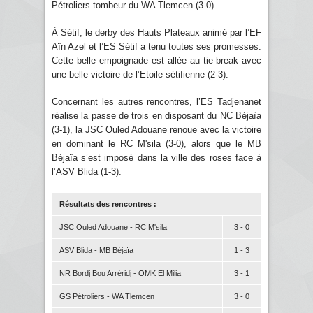
Pétroliers tombeur du WA Tlemcen (3-0).
À Sétif, le derby des Hauts Plateaux animé par l’EF
Aïn Azel et l’ES Sétif a tenu toutes ses promesses.
Cette belle empoignade est allée au tie-break avec
une belle victoire de l’Etoile sétifienne (2-3).
Concernant les autres rencontres, l’ES Tadjenanet
réalise la passe de trois en disposant du NC Béjaïa
(3-1), la JSC Ouled Adouane renoue avec la victoire
en dominant le RC M'sila (3-0), alors que le MB
Béjaïa s’est imposé dans la ville des roses face à
l’ASV Blida (1-3).
Résultats des rencontres :
JSC Ouled Adouane - RC M'sila
3 - 0
ASV Blida - MB Béjaïa
1 - 3
NR Bordj Bou Arréridj - OMK El Milia
3 - 1
GS Pétroliers - WA Tlemcen
3 - 0