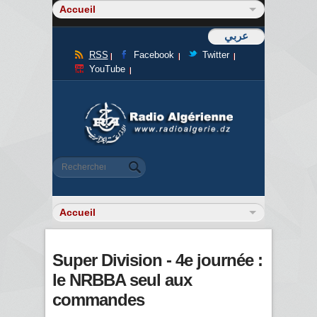
عربي
RSS
Facebook
Twitter
YouTube
Formulaire de recherche
Rechercher
Super Division - 4e journée :
le NRBBA seul aux
commandes