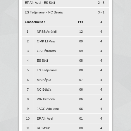
EF Aïn Azel - ES Sétif
2 - 3
ES Tadjenanet - NC Béjaïa
3 - 1
Classement :
Pts
J
1
NRBB Arréridj
12
4
2
OMK El Milia
09
4
3
GS Pétroliers
09
4
4
ES Sétif
08
4
5
ES Tadjenanet
08
4
6
MB Béjaïa
07
4
7
NC Béjaïa
06
4
8
WA Tlemcen
06
4
9
JSCO Adouane
06
4
10
EF Aïn Azel
01
4
11
RC M'sila
00
4