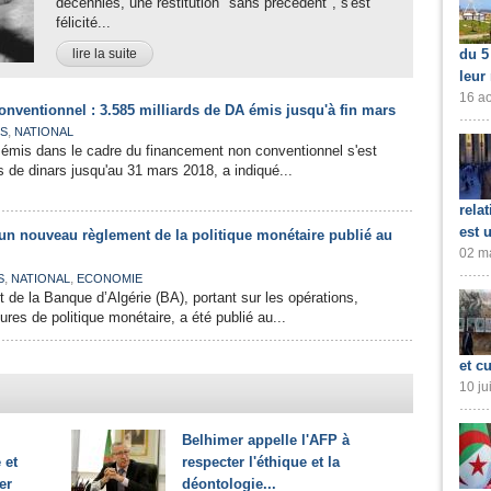
décennies, une restitution "sans précédent", s'est
félicité...
lire la suite
du 5
leur
16 ao
nventionnel : 3.585 milliards de DA émis jusqu'à fin mars
,
ES
NATIONAL
 émis dans le cadre du financement non conventionnel s'est
ds de dinars jusqu'au 31 mars 2018, a indiqué...
rela
est 
 un nouveau règlement de la politique monétaire publié au
02 ma
,
,
S
NATIONAL
ECONOMIE
de la Banque d’Algérie (BA), portant sur les opérations,
res de politique monétaire, a été publié au...
et cu
10 ju
Belhimer appelle l'AFP à
 et
respecter l'éthique et la
er
déontologie...