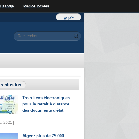
l Bahdja
Radios locales
عربي
Formulaire de
Rechercher
recherche
s plus lus
Trois liens électroniques
pour le retrait à distance
des documents d'état
i 2021 |
Alger : plus de 75.000