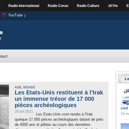
Radio International
Radio Coran
Radio Culture
Jil Fm
E
YouTube
tact
Le
,
ASIE
MONDE
Les Etats-Unis restituent à l'Irak
un immense trésor de 17 000
pièces archéologiques
civil
28 juil 2021
16 ma
Les Etats-Unis vont rendre à l'Irak
quelque 17.000 pièces archéologiques datant de près
de 4000 ans et pillées au cours des dernières