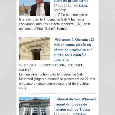
5 ans de prison ferme
27 sep 2021
,
NATIONAL
SOCIÉTÉ
Le Pôle économique et
financier près le Tribunal de Sidi M'hamed a
condamné lundi l'ex-Directeur général (DG) de la
résidence d'Etat "Sahel", Hamid...
Violences à Kherrata : 22
mis en cause placés en
détention provisoire et 8
autres sous contrôle
judiciaire
09 sep 2021
,
,
,
JUSTICE
NATIONAL
POLITIQUE
SOCIÉTÉ
Le juge d'instruction près le tribunal de Sidi
M'Hamed (Alger) a ordonné le placement de 22 mis
en cause en détention provisoire et de 8 autres
sous...
Tribunal de Sidi M'hamed
: report du procès de
l'ancien wali de Tipasa
12 juil 2021
,
NATIONAL