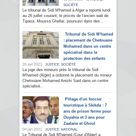
SOCIÉTÉ
Le tribunal de Sidi M'hamed à Alger a reporté lundi
au 26 juillet courant, le procès de l'ancien wali de
Tipasa, Moussa Ghellaï, poursuivi dans des...
Tribunal de Sidi M'hamed
: placement de Chetouane
Mohamed dans un centre
spécialisé dans la
protection des enfants
26 avr 2021
,
JUSTICE
SOCIÉTÉ
La juge des mineurs près le tribunal de Sidi
M'hamed (Alger) a ordonné le placement du mineur
Chetouane Mohamed Arezki Said dans un centre
spécialisé...
Pillage d'un foncier
touristique à Skikda : 7
ans de prison ferme pour
Ouyahia et 3 ans pour
Zaalane et Ghoul
04 jan 2021
,
JUSTICE
NATIONAL
Le Tribunal de Sidi M'hamed (Cour d'Alger) a