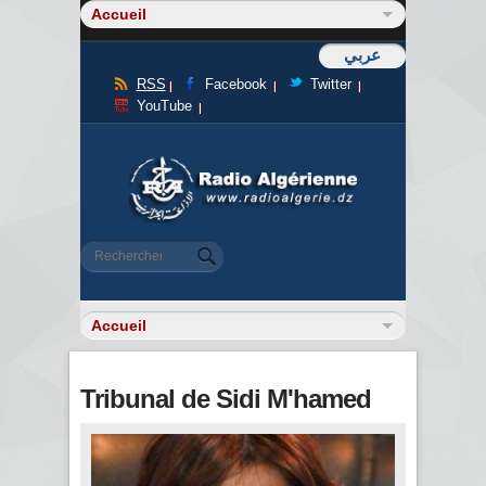
عربي
RSS
Facebook
Twitter
YouTube
Formulaire de recherche
Rechercher
Tribunal de Sidi M'hamed