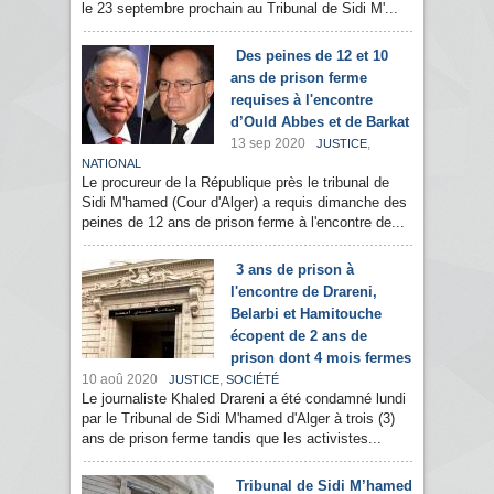
le 23 septembre prochain au Tribunal de Sidi M'...
Des peines de 12 et 10
ans de prison ferme
requises à l'encontre
d’Ould Abbes et de Barkat
13 sep 2020
,
JUSTICE
NATIONAL
Le procureur de la République près le tribunal de
Sidi M'hamed (Cour d'Alger) a requis dimanche des
peines de 12 ans de prison ferme à l'encontre de...
3 ans de prison à
l'encontre de Drareni,
Belarbi et Hamitouche
écopent de 2 ans de
prison dont 4 mois fermes
10 aoû 2020
,
JUSTICE
SOCIÉTÉ
Le journaliste Khaled Drareni a été condamné lundi
par le Tribunal de Sidi M'hamed d'Alger à trois (3)
ans de prison ferme tandis que les activistes...
Tribunal de Sidi M’hamed