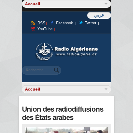
عربي
RSS
Facebook
Twitter
YouTube
Formulaire de recherche
Rechercher
Union des radiodiffusions
des États arabes