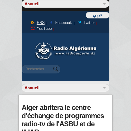
عربي
RSS
Facebook
Twitter
YouTube
Formulaire de recherche
Rechercher
Alger abritera le centre
d'échange de programmes
radio-tv de l'ASBU et de