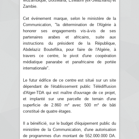
Mozambique, Botswana, Eswatini (ex-Swaziland) et
Zambie.
Cet événement marque, selon le ministère de la
Communication, "la détermination de l'Algérie à
honorer ses engagements vis-à-vis de ses
partenaires arabes et africains, suite aux
instructions du président de la République,
Abdelaziz Bouteflika, pour faire de l'Algérie, à
travers ce centre, le pivot d'une coopération
médiatique panarabe et panafricaine de portée
internationale".
Le futur édifice de ce centre est situé sur un site
dépendant de l'établissement public Télédiffusion
d'Alger-TDA qui est maître d'ouvrage de ce projet,
et implanté sur une parcelle de terrain d'une
superficie de 2.860 m² avec 500 m² de bâti
constitué de quatre étages.
Il a bénéficié, sur le budget d'équipement public du
ministère de la Communication, d'une autorisation
de programmes d'un montant de 552.000.000 DA.