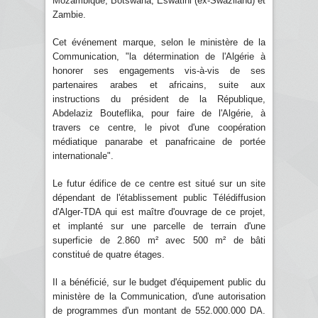
Mozambique, Botswana, Eswatini (ex-Swaziland) et
Zambie.
Cet événement marque, selon le ministère de la
Communication, "la détermination de l'Algérie à
honorer ses engagements vis-à-vis de ses
partenaires arabes et africains, suite aux
instructions du président de la République,
Abdelaziz Bouteflika, pour faire de l'Algérie, à
travers ce centre, le pivot d'une coopération
médiatique panarabe et panafricaine de portée
internationale".
Le futur édifice de ce centre est situé sur un site
dépendant de l'établissement public Télédiffusion
d'Alger-TDA qui est maître d'ouvrage de ce projet,
et implanté sur une parcelle de terrain d'une
superficie de 2.860 m² avec 500 m² de bâti
constitué de quatre étages.
Il a bénéficié, sur le budget d'équipement public du
ministère de la Communication, d'une autorisation
de programmes d'un montant de 552.000.000 DA.