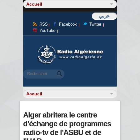
عربي
RSS
Facebook
Twitter
YouTube
Formulaire de recherche
Rechercher
Alger abritera le centre
d'échange de programmes
radio-tv de l'ASBU et de